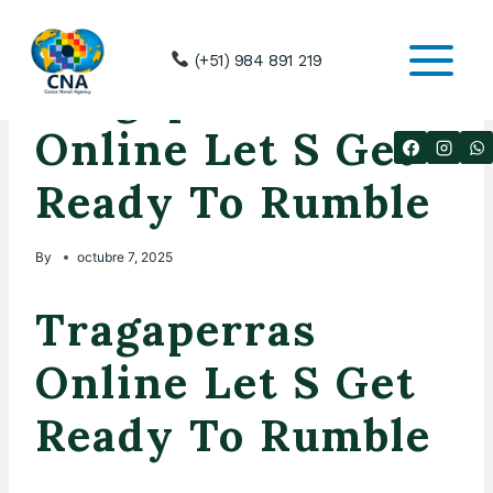
Skip
to
(+51) 984 891 219
content
Tragaperras
Online Let S Get
Ready To Rumble
By
octubre 7, 2025
Tragaperras
Online Let S Get
Ready To Rumble