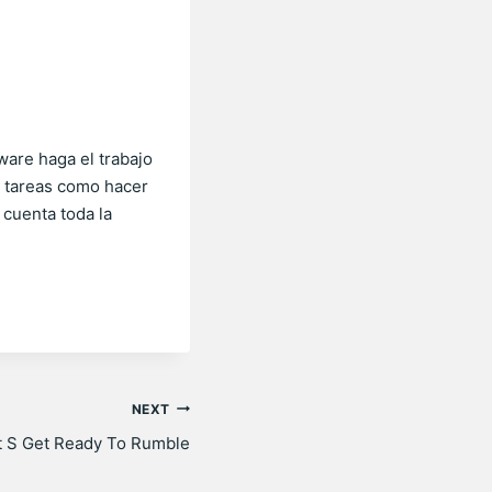
ware haga el trabajo
so tareas como hacer
 cuenta toda la
NEXT
t S Get Ready To Rumble