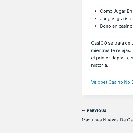
Como Jugar En
Juegos gratis 
Bono en casino
CasiGO se trata de 
mientras te relajas.
el primer depósito 
historia.
Velobet Casino No 
Navegació
PREVIOUS
Maquinas Nuevas De Cas
de