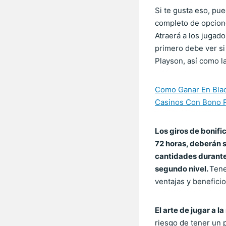
Si te gusta eso, pue
completo de opcione
Atraerá a los jugad
primero debe ver si
Playson, así como l
Como Ganar En Blac
Casinos Con Bono P
Los giros de bonifi
72 horas, deberán 
cantidades durante
segundo nivel.
Tene
ventajas y beneficio
El arte de jugar a la
riesgo de tener un 