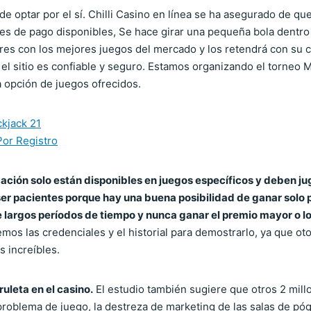
de optar por el sí. Chilli Casino en línea se ha asegurado de q
s de pago disponibles, Se hace girar una pequeña bola dentro 
ores con los mejores juegos del mercado y los retendrá con su c
 el sitio es confiable y seguro. Estamos organizando el torneo 
a opción de juegos ofrecidos.
kjack 21
or Registro
cación solo están disponibles en juegos específicos y deben ju
ser pacientes porque hay una buena posibilidad de ganar solo
 largos períodos de tiempo y nunca ganar el premio mayor o l
mos las credenciales y el historial para demostrarlo, ya que ot
s increíbles.
 ruleta en el casino.
El estudio también sugiere que otros 2 mill
problema de juego, la destreza de marketing de las salas de póq