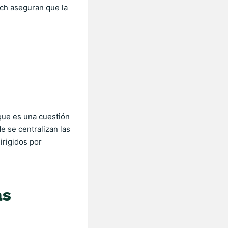
tch aseguran que la
que es una cuestión
e se centralizan las
irigidos por
as