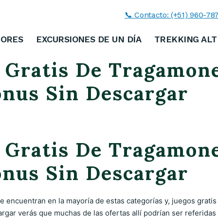
📞 Contacto: (+51) 960-78
LORES
EXCURSIONES DE UN DÍA
TREKKING ALT
 Gratis De Tragamon
nus Sin Descargar
 Gratis De Tragamon
nus Sin Descargar
 encuentran en la mayoría de estas categorías y, juegos grati
rgar verás que muchas de las ofertas allí podrían ser referidas