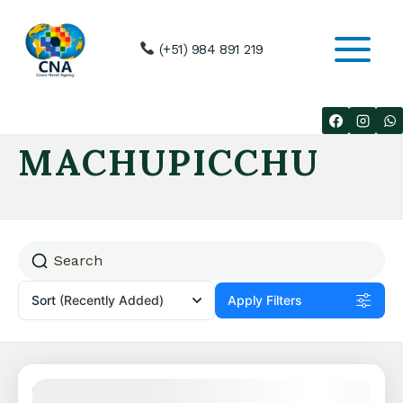
Skip
to
(+51) 984 891 219
content
MACHUPICCHU
Sort
(Recently Added)
Apply Filters
Recomendado
30% Off