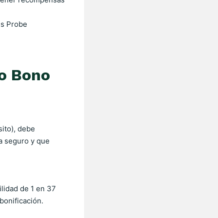
es Probe
No Bono
sito), debe
a seguro y que
lidad de 1 en 37
bonificación.