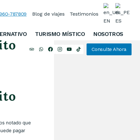
) 960-787809
Blog de viajes
Testimonios
EN
ES
ERNATIVO
TURISMO MÍSTICO
NOSOTROS
ito
Consulte Ahora
ito
mos notado que
 puede pagar