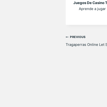
Juegos De Casino T
Aprende a jugar 
Navegació
PREVIOUS
Tragaperras Online Let
de
entradas