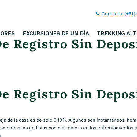
📞 Contacto: (+51
LORES
EXCURSIONES DE UN DÍA
TREKKING ALT
e Registro Sin Depos
e Registro Sin Depos
taja de la casa es de solo 0,13%. Algunos son instantáneos, he
amente a los golfistas con más dinero en los enfrentamientos
s.