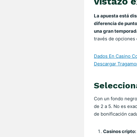
vistazo 
La apuesta está dis
diferencia de punto
una gran temporad
través de opciones de
Dados En Casino C
Descargar Tragamo
Seleccion
Con un fondo negro,
de 2 a 5. No es exa
de bonificación cad
Casinos cripto: