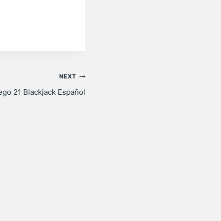
NEXT
ego 21 Blackjack Español