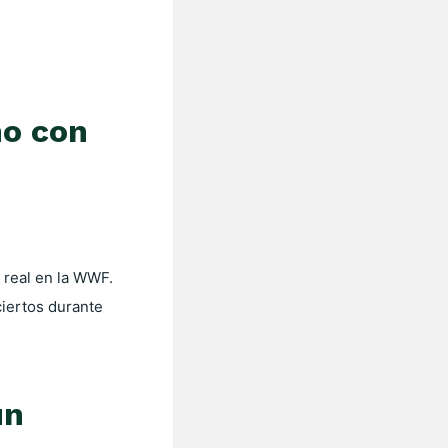
no con
a real en la WWF.
ciertos durante
un