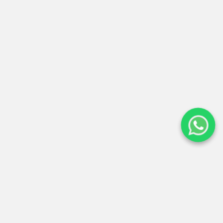
NUESTRA BASE
APV. Javier Heraud Perez