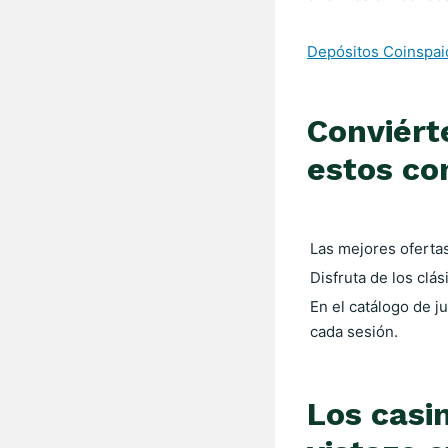
Depósitos Coinspai
Conviért
estos co
Las mejores ofertas
Disfruta de los clá
En el catálogo de 
cada sesión.
Los casi