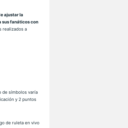
e ajustar la
a sus fanáticos con
s realizados a
o de símbolos varía
icación y 2 puntos
go de ruleta en vivo