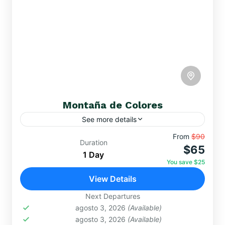
Montaña de Colores
See more details
Descubre la magia de la Montaña de Colores, un
From
$90
Duration
$65
espectáculo natural a más de 5,000 m.s.n.m.
1 Day
donde la tierra se viste de rojo, verde, amarillo...
You save $25
View Details
EXCURSIONES DE UN DÍA
,
MONTAÑA DE
COLORES
Next Departures
Hard
agosto 3, 2026
(Available)
agosto 3, 2026
(Available)