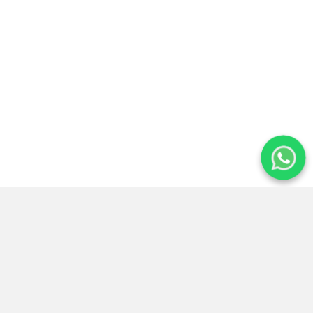
Atención
14+ años de
Reservas
24/7
experiencia
seguras
Preguntas frecuentes para planear
tu viaje