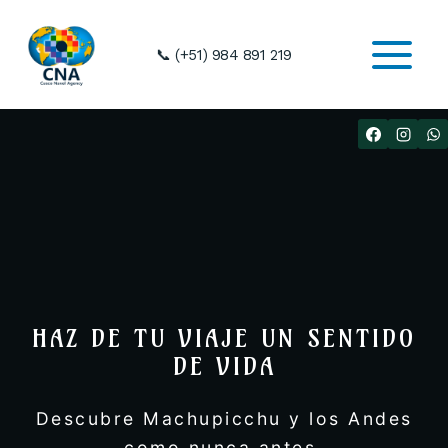
Skip
to
📞 (+51) 984 891 219
content
HAZ DE TU VIAJE UN SENTIDO
DE VIDA
Descubre Machupicchu y los Andes
como nunca antes.