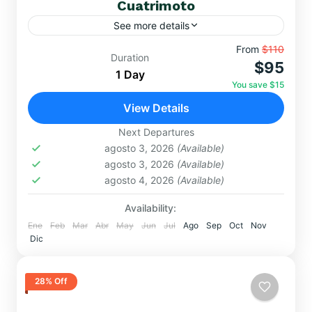
Cuatrimoto
See more details
Vive adrenalina, paisajes impactantes y conexión
From
$110
Duration
$95
andina: cuatrimoto, Valle Rojo y Montaña de
1 Day
Colores en un día que transformará tus sentidos.
You save $15
Highlights imperdibles: ✅ Asombro...
View Details
EXCURSIONES DE UN DÍA
,
MONTAÑA DE
COLORES
Next Departures
Hard
agosto 3, 2026
(Available)
agosto 3, 2026
(Available)
agosto 4, 2026
(Available)
Availability:
Ene
Feb
Mar
Abr
May
Jun
Jul
Ago
Sep
Oct
Nov
Dic
28% Off