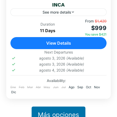
INCA
See more details
Embárcate en un viaje sagrado por Cusco,
From
$1,420
Duration
$999
Machupicchu, la Montaña de 7 Colores, el Lago
11 Days
Titicaca y portales místicos como Amaru Muru.
You save $421
Conéctate con la...
View Details
MACHUPICCHU
,
Ollantaytambo
,
TURISMO
MÍSTICO
Next Departures
Easy
agosto 3, 2026
(Available)
agosto 3, 2026
(Available)
agosto 4, 2026
(Available)
Availability:
Ene
Feb
Mar
Abr
May
Jun
Jul
Ago
Sep
Oct
Nov
Dic
Más opciones