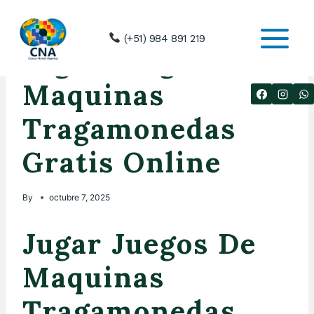
Skip
to
(+51) 984 891 219
content
Jugar Juegos De
Maquinas
Tragamonedas
Gratis Online
By
octubre 7, 2025
Jugar Juegos De
Maquinas
Tragamonedas