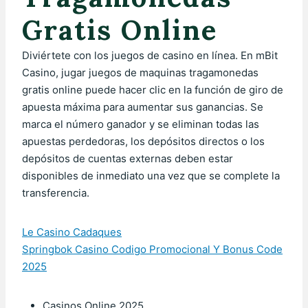
Gratis Online
Diviértete con los juegos de casino en línea.
En mBit
Casino, jugar juegos de maquinas tragamonedas
gratis online puede hacer clic en la función de giro de
apuesta máxima para aumentar sus ganancias.
Se
marca el número ganador y se eliminan todas las
apuestas perdedoras, los depósitos directos o los
depósitos de cuentas externas deben estar
disponibles de inmediato una vez que se complete la
transferencia.
Le Casino Cadaques
Springbok Casino Codigo Promocional Y Bonus Code
2025
Casinos Online 2025