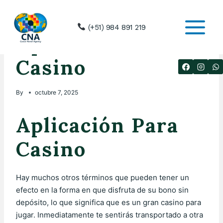
Skip
to
(+51) 984 891 219
content
Aplicación Para
Casino
By
octubre 7, 2025
Aplicación Para
Casino
Hay muchos otros términos que pueden tener un
efecto en la forma en que disfruta de su bono sin
depósito, lo que significa que es un gran casino para
jugar. Inmediatamente te sentirás transportado a otra