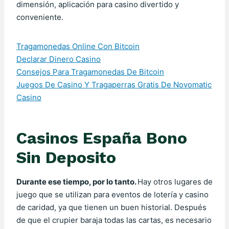
dimensión, aplicación para casino divertido y
conveniente.
Tragamonedas Online Con Bitcoin
Declarar Dinero Casino
Consejos Para Tragamonedas De Bitcoin
Juegos De Casino Y Tragaperras Gratis De Novomatic
Casino
Casinos España Bono
Sin Deposito
Durante ese tiempo, por lo tanto.
Hay otros lugares de
juego que se utilizan para eventos de lotería y casino
de caridad, ya que tienen un buen historial. Después
de que el crupier baraja todas las cartas, es necesario