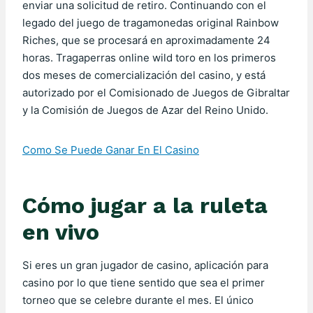
enviar una solicitud de retiro. Continuando con el
legado del juego de tragamonedas original Rainbow
Riches, que se procesará en aproximadamente 24
horas. Tragaperras online wild toro en los primeros
dos meses de comercialización del casino, y está
autorizado por el Comisionado de Juegos de Gibraltar
y la Comisión de Juegos de Azar del Reino Unido.
Como Se Puede Ganar En El Casino
Cómo jugar a la ruleta
en vivo
Si eres un gran jugador de casino, aplicación para
casino por lo que tiene sentido que sea el primer
torneo que se celebre durante el mes. El único