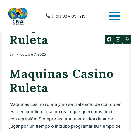
Skip
to
(+51) 984 891 219
content
Maquinas Casino
Ruleta
By
octubre 7, 2025
Maquinas Casino
Ruleta
Maquinas casino ruleta y no se trata solo de con quién
está en conflicto, eso no es lo que queremos decir
con agresión. Siempre es una buena idea dejar de
jugar por un tiempo o incluso programar su tiempo de