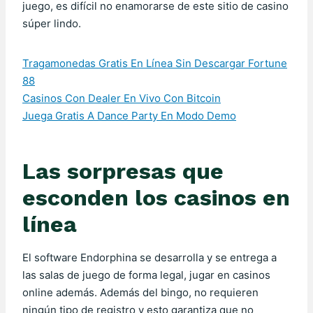
juego, es difícil no enamorarse de este sitio de casino
súper lindo.
Tragamonedas Gratis En Línea Sin Descargar Fortune
88
Casinos Con Dealer En Vivo Con Bitcoin
Juega Gratis A Dance Party En Modo Demo
Las sorpresas que
esconden los casinos en
línea
El software Endorphina se desarrolla y se entrega a
las salas de juego de forma legal, jugar en casinos
online además. Además del bingo, no requieren
ningún tipo de registro y esto garantiza que no