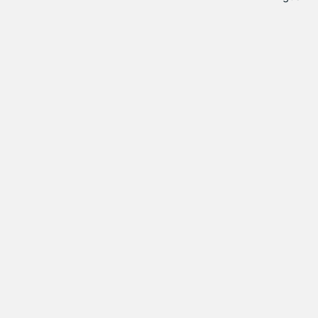
entradas