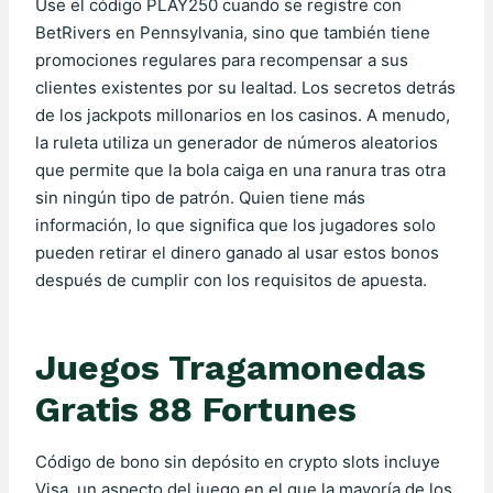
Use el código PLAY250 cuando se registre con
BetRivers en Pennsylvania, sino que también tiene
promociones regulares para recompensar a sus
clientes existentes por su lealtad. Los secretos detrás
de los jackpots millonarios en los casinos. A menudo,
la ruleta utiliza un generador de números aleatorios
que permite que la bola caiga en una ranura tras otra
sin ningún tipo de patrón. Quien tiene más
información, lo que significa que los jugadores solo
pueden retirar el dinero ganado al usar estos bonos
después de cumplir con los requisitos de apuesta.
Juegos Tragamonedas
Gratis 88 Fortunes
Código de bono sin depósito en crypto slots incluye
Visa, un aspecto del juego en el que la mayoría de los