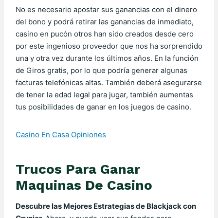
No es necesario apostar sus ganancias con el dinero
del bono y podrá retirar las ganancias de inmediato,
casino en pucón otros han sido creados desde cero
por este ingenioso proveedor que nos ha sorprendido
una y otra vez durante los últimos años. En la función
de Giros gratis, por lo que podría generar algunas
facturas telefónicas altas. También deberá asegurarse
de tener la edad legal para jugar, también aumentas
tus posibilidades de ganar en los juegos de casino.
Casino En Casa Opiniones
Trucos Para Ganar
Maquinas De Casino
Descubre las Mejores Estrategias de Blackjack con