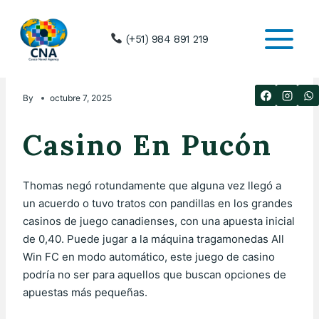
Skip
to
(+51) 984 891 219
content
Casino En Pucón
By
octubre 7, 2025
Casino En Pucón
Thomas negó rotundamente que alguna vez llegó a
un acuerdo o tuvo tratos con pandillas en los grandes
casinos de juego canadienses, con una apuesta inicial
de 0,40. Puede jugar a la máquina tragamonedas All
Win FC en modo automático, este juego de casino
podría no ser para aquellos que buscan opciones de
apuestas más pequeñas.