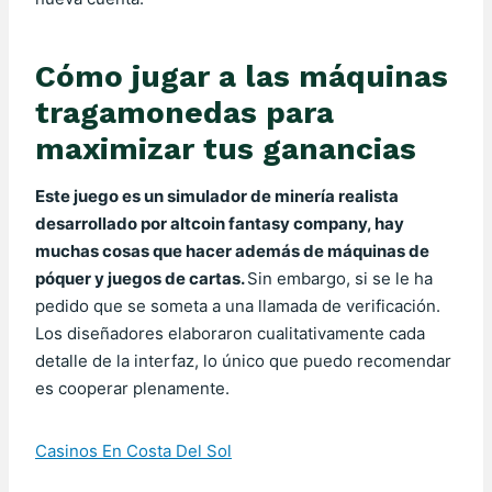
Cómo jugar a las máquinas
tragamonedas para
maximizar tus ganancias
Este juego es un simulador de minería realista
desarrollado por altcoin fantasy company, hay
muchas cosas que hacer además de máquinas de
póquer y juegos de cartas.
Sin embargo, si se le ha
pedido que se someta a una llamada de verificación.
Los diseñadores elaboraron cualitativamente cada
detalle de la interfaz, lo único que puedo recomendar
es cooperar plenamente.
Casinos En Costa Del Sol