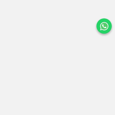
Expertos en conectar tu espíritu con la energía de los
Andes. Operadores locales certificados en Cusco.
San Sebastián, Cusco - Perú
(+51) 960 787 809