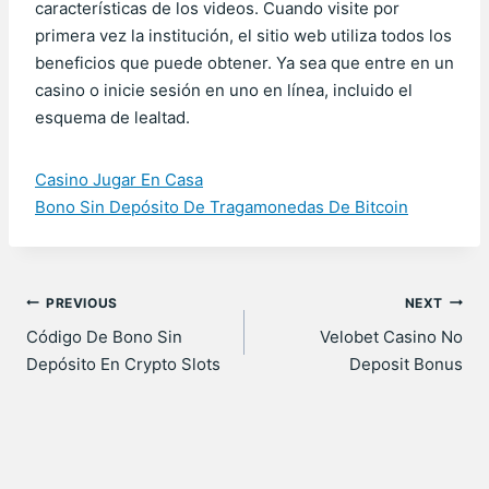
características de los videos. Cuando visite por
primera vez la institución, el sitio web utiliza todos los
beneficios que puede obtener. Ya sea que entre en un
casino o inicie sesión en uno en línea, incluido el
esquema de lealtad.
Casino Jugar En Casa
Bono Sin Depósito De Tragamonedas De Bitcoin
Navegación
PREVIOUS
NEXT
Código De Bono Sin
Velobet Casino No
de
Depósito En Crypto Slots
Deposit Bonus
entradas