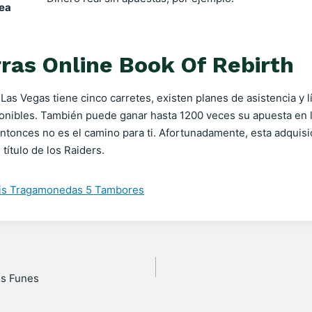
nea
ras Online Book Of Rebirth
e Las Vegas tiene cinco carretes, existen planes de asistencia y
onibles. También puede ganar hasta 1200 veces su apuesta en l
 entonces no es el camino para ti. Afortunadamente, esta adquisi
título de los Raiders.
tis Tragamonedas 5 Tambores
n
os Funes