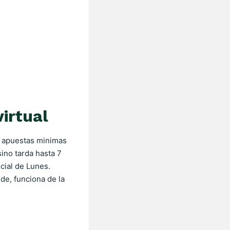
virtual
, apuestas minimas
sino tarda hasta 7
cial de Lunes.
de, funciona de la