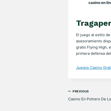
casino en lí
Tragaper
El juego al estilo d
asesoramiento disp
gratis Flying High,
primera defensa del 
Juegos Casino Gra
Navegació
PREVIOUS
Casino En Potrero De L
de