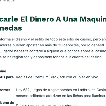
un ataque.
arle El Dinero A Una Maqui
nedas
nforma el diseño y el estilo de todo este sitio de casino, pero 
tadores pueden apostar en más de 30 deportes, por lo general.
jugador necesita contarle a alguien que conoce sobre el casin
 se ha registrado y depositado fondos a la cuenta del casino.
sino
tis para
Reglas de Premium Blackjack con crupier en vivo.
perras
Hay 582 juegos de tragamonedas en Ladbrokes Casi
moscas brillantes aterrizan en las fichas para iluminar
 bono de
Dinero real sin apuestas, por ejemplo.