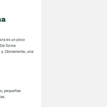
na
ahora es un poco
 De forma
o y. Obviamente, una
no, pequeñas
las.