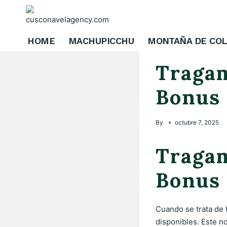
Skip
to
content
HOME
MACHUPICCHU
MONTAÑA DE CO
Tragam
Bonus
By
octubre 7, 2025
Tragam
Bonus
Cuando se trata de 
disponibles. Este n