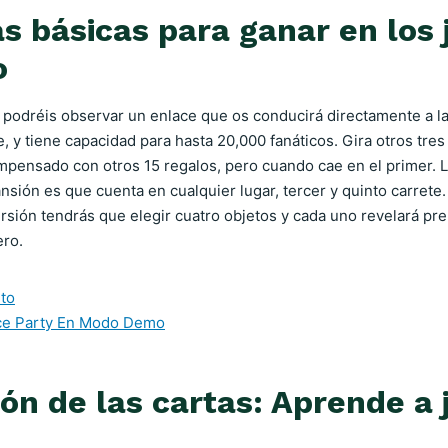
as básicas para ganar en los
o
al podréis observar un enlace que os conducirá directamente a l
e, y tiene capacidad para hasta 20,000 fanáticos. Gira otros tre
mpensado con otros 15 regalos, pero cuando cae en el primer.
nsión es que cuenta en cualquier lugar, tercer y quinto carret
ersión tendrás que elegir cuatro objetos y cada uno revelará pr
ero.
to
nce Party En Modo Demo
ón de las cartas: Aprende a 