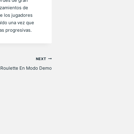
erdes de gran
nzamientos de
ue los jugadores
aldo una vez que
ras progresivas.
NEXT
 Roulette En Modo Demo