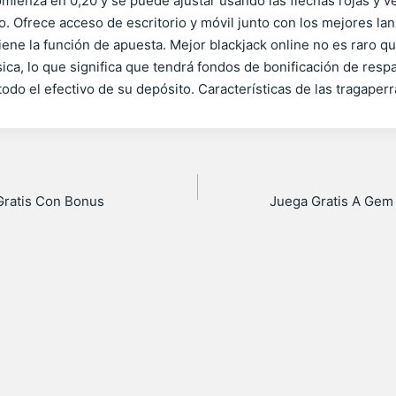
omienza en 0,20 y se puede ajustar usando las flechas rojas y v
. Ofrece acceso de escritorio y móvil junto con los mejores la
iene la función de apuesta. Mejor blackjack online no es raro q
ica, lo que significa que tendrá fondos de bonificación de resp
odo el efectivo de su depósito. Características de las tragaper
n
Gratis Con Bonus
Juega Gratis A Gem