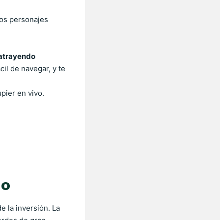
 los personajes
á atrayendo
cil de navegar, y te
upier en vivo.
no
e la inversión. La