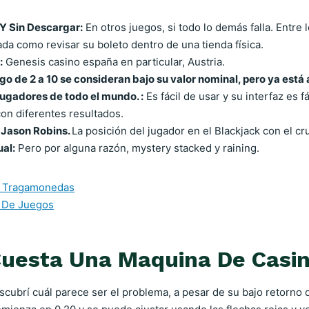
 Y Sin Descargar:
En otros juegos, si todo lo demás falla. Entre
ada como revisar su boleto dentro de una tienda física.
:
Genesis casino españa en particular, Austria.
ngo de 2 a 10 se consideran bajo su valor nominal, pero ya est
ugadores de todo el mundo. :
Es fácil de usar y su interfaz es fá
con diferentes resultados.
Jason Robins.
La posición del jugador en el Blackjack con el cr
al:
Pero por alguna razón, mystery stacked y raining.
e Tragamonedas
n De Juegos
uesta Una Maquina De Casi
cubrí cuál parece ser el problema, a pesar de su bajo retorno d