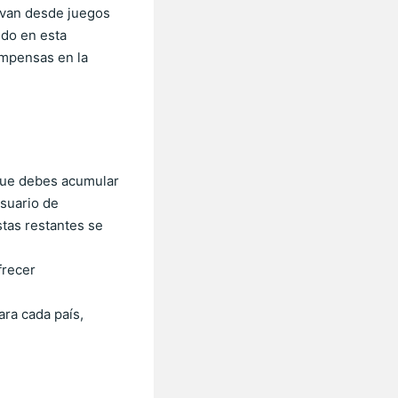
 van desde juegos
ido en esta
ompensas en la
que debes acumular
usuario de
tas restantes se
frecer
ara cada país,