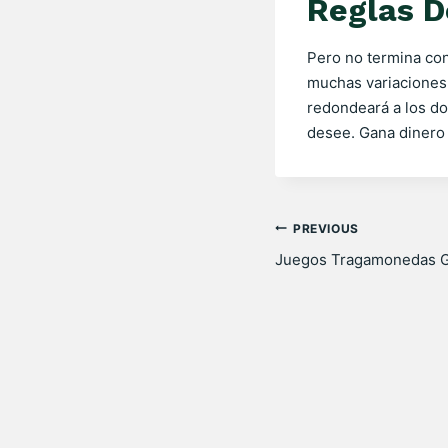
Reglas D
Pero no termina co
muchas variaciones
redondeará a los do
desee. Gana dinero 
Navegació
PREVIOUS
Juegos Tragamonedas Gr
de
entradas