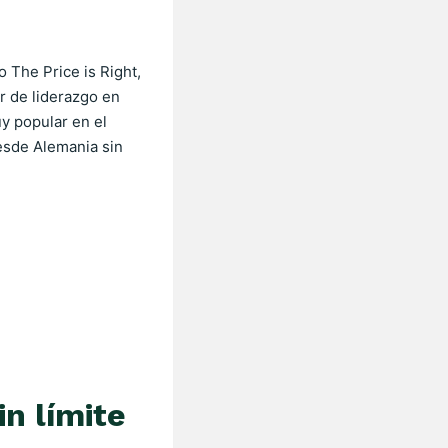
The Price is Right,
r de liderazgo en
y popular en el
esde Alemania sin
in límite