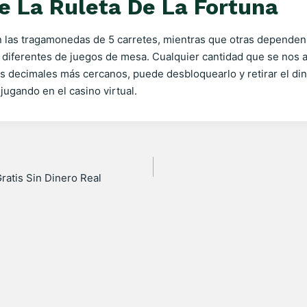
e La Ruleta De La Fortuna
n las tragamonedas de 5 carretes, mientras que otras dependen
 diferentes de juegos de mesa. Cualquier cantidad que se nos 
s decimales más cercanos, puede desbloquearlo y retirar el di
jugando en el casino virtual.
n
atis Sin Dinero Real