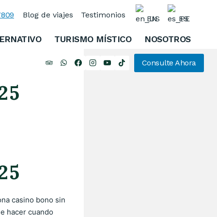
7809
Blog de viajes
Testimonios
EN
ES
ERNATIVO
TURISMO MÍSTICO
NOSOTROS
Consulte Ahora
25
25
gona casino bono sin
que hacer cuando