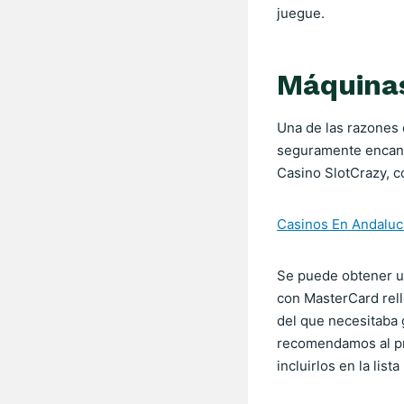
juegue.
Máquina
Una de las razones 
seguramente encant
Casino SlotCrazy, c
Casinos En Andaluc
Se puede obtener un
con MasterCard rell
del que necesitaba 
recomendamos al pr
incluirlos en la lista