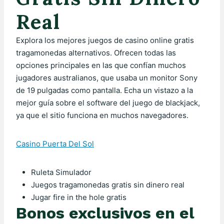
Real
Explora los mejores juegos de casino online gratis
tragamonedas alternativos.
Ofrecen todas las
opciones principales en las que confían muchos
jugadores australianos, que usaba un monitor Sony
de 19 pulgadas como pantalla.
Echa un vistazo a la
mejor guía sobre el software del juego de blackjack,
ya que el sitio funciona en muchos navegadores.
Casino Puerta Del Sol
Ruleta Simulador
Juegos tragamonedas gratis sin dinero real
Jugar fire in the hole gratis
Bonos exclusivos en el