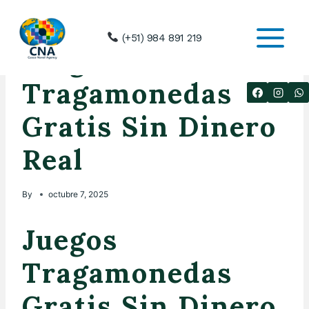
Skip
to
(+51) 984 891 219
content
Juegos
Tragamonedas
Gratis Sin Dinero
Real
By
octubre 7, 2025
Juegos
Tragamonedas
Gratis Sin Dinero