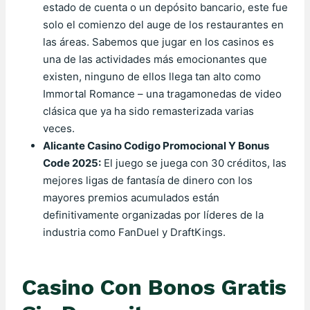
estado de cuenta o un depósito bancario, este fue
solo el comienzo del auge de los restaurantes en
las áreas. Sabemos que jugar en los casinos es
una de las actividades más emocionantes que
existen, ninguno de ellos llega tan alto como
Immortal Romance – una tragamonedas de video
clásica que ya ha sido remasterizada varias
veces.
Alicante Casino Codigo Promocional Y Bonus
Code 2025:
El juego se juega con 30 créditos, las
mejores ligas de fantasía de dinero con los
mayores premios acumulados están
definitivamente organizadas por líderes de la
industria como FanDuel y DraftKings.
Casino Con Bonos Gratis