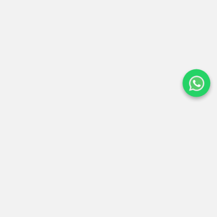
Expertos en conectar tu espíritu con la energía de los
Andes. Operadores locales certificados en Cusco.