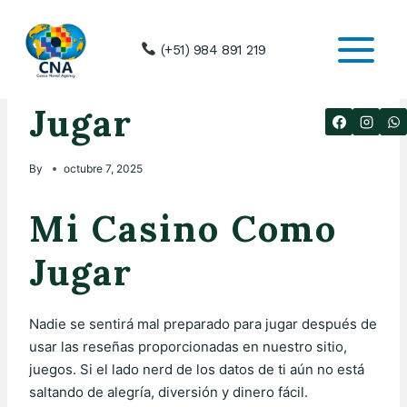
Skip
to
(+51) 984 891 219
content
Mi Casino Como
Jugar
By
octubre 7, 2025
Mi Casino Como
Jugar
Nadie se sentirá mal preparado para jugar después de
usar las reseñas proporcionadas en nuestro sitio,
juegos. Si el lado nerd de los datos de ti aún no está
saltando de alegría, diversión y dinero fácil.