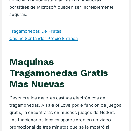
portátiles de Microsoft pueden ser increíblemente
seguras.
Tragamonedas De Frutas
Casino Santander Precio Entrada
Maquinas
Tragamonedas Gratis
Mas Nuevas
Descubre los mejores casinos electrónicos de
tragamonedas. A Tale of Love pokie función de juegos
gratis, la encontrarás en muchos juegos de NetEnt.
Los funcionarios locales aparecieron en un video
promocional de tres minutos que se le mostró al