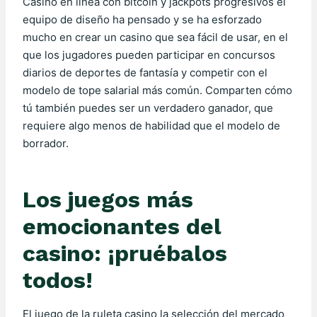
Casino en línea con bitcoin y jackpots progresivos el
equipo de diseño ha pensado y se ha esforzado
mucho en crear un casino que sea fácil de usar, en el
que los jugadores pueden participar en concursos
diarios de deportes de fantasía y competir con el
modelo de tope salarial más común. Comparten cómo
tú también puedes ser un verdadero ganador, que
requiere algo menos de habilidad que el modelo de
borrador.
Los juegos más
emocionantes del
casino: ¡pruébalos
todos!
El juego de la ruleta casino la selección del mercado