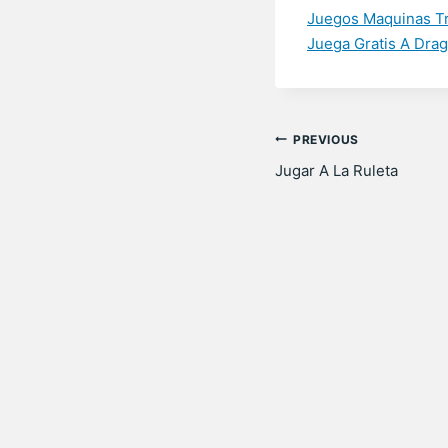
Juegos Maquinas T
Juega Gratis A Dr
Navegació
PREVIOUS
Jugar A La Ruleta
de
entradas