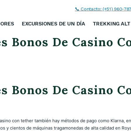
📞 Contacto: (+51) 960-78
LORES
EXCURSIONES DE UN DÍA
TREKKING ALT
s Bonos De Casino C
s Bonos De Casino C
asino con tether también hay métodos de pago como Klarna, en
os y cientos de máquinas tragamonedas de alta calidad en Roya