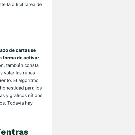
e la difícil tarea de
azo de cartas se
ca forma de activar
en, también consta
s volar las runas
iento. El algoritmo
 honestidad para los
s y gráficos nítidos
cos. Todavía hay
ientras