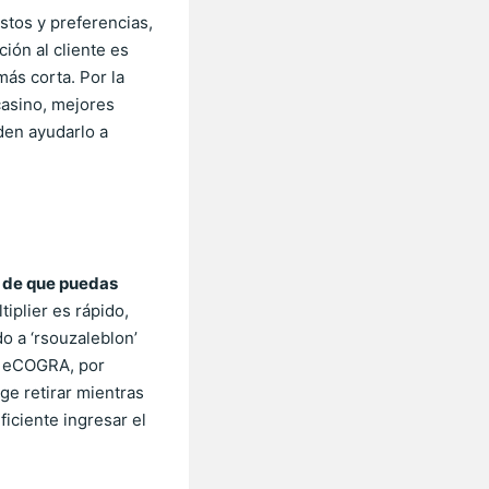
tos y preferencias,
ción al cliente es
ás corta. Por la
casino, mejores
den ayudarlo a
s de que puedas
plier es rápido,
o a ‘rsouzaleblon’
e eCOGRA, por
ige retirar mientras
iciente ingresar el