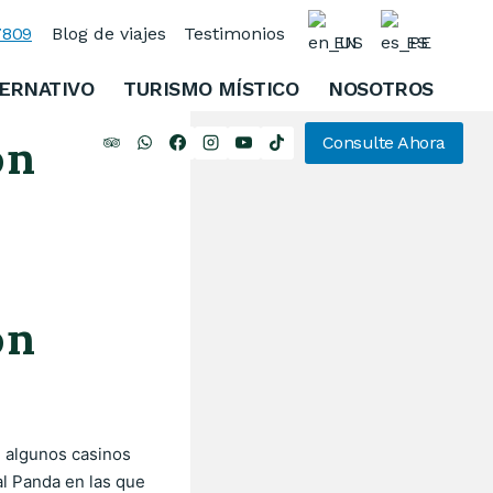
7809
Blog de viajes
Testimonios
EN
ES
ERNATIVO
TURISMO MÍSTICO
NOSOTROS
on
Consulte Ahora
on
 algunos casinos
l Panda en las que