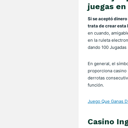
juegas en
Si se aceptó dinero
trata de crear esta 
en cuando, amigable
en la ruleta electro
dando 100 Jugadas l
En general, el símb
proporciona casino 
derrotas consecutiv
función.
Juego Que Ganas D
Casino In