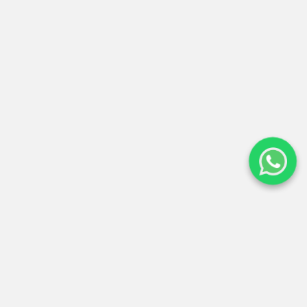
NUESTRA BASE
APV. Javier Heraud Perez
u Picchu?
Cusco, Perú