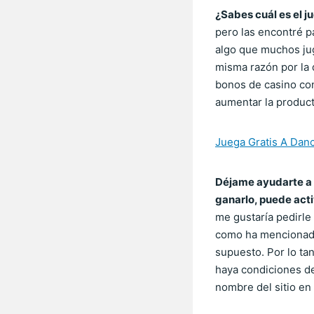
¿Sabes cuál es el 
pero las encontré pa
algo que muchos jug
misma razón por la 
bonos de casino co
aumentar la product
Juega Gratis A Da
Déjame ayudarte a 
ganarlo, puede acti
me gustaría pedirle
como ha mencionado
supuesto. Por lo tan
haya condiciones de
nombre del sitio en