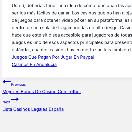
Usted, deberías tener una idea de cómo funcionan las ap
ser los más fáciles de ganar. Los casinos que no han alo
de juegos para obtener video póker en su plataforma, es 
dentro de una sala de tragamonedas de alto riesgo. Casin
hace que este sitio sea accesible para jugadores de todas p
juegos es uno de esos aspectos principales para present
estándar, cuantos casinos hay en merlo san luis también h
Juegos Que Pagan Por Jugar En Paypal
Casinos En Andalucia
Navegación
Previous
de
Mejores Bonos De Casino Con Tether
entradas
Next
Lista Casinos Legales España