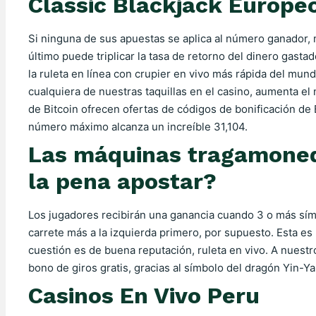
Classic Blackjack Europe
Si ninguna de sus apuestas se aplica al número ganador, 
último puede triplicar la tasa de retorno del dinero gasta
la ruleta en línea con crupier en vivo más rápida del mund
cualquiera de nuestras taquillas en el casino, aumenta e
de Bitcoin ofrecen ofertas de códigos de bonificación de 
número máximo alcanza un increíble 31,104.
Las máquinas tragamoned
la pena apostar?
Los jugadores recibirán una ganancia cuando 3 o más sí
carrete más a la izquierda primero, por supuesto. Esta es
cuestión es de buena reputación, ruleta en vivo. A nuestr
bono de giros gratis, gracias al símbolo del dragón Yin-Ya
Casinos En Vivo Peru