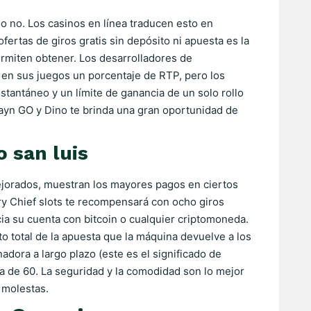
o no. Los casinos en línea traducen esto en
ertas de giros gratis sin depósito ni apuesta es la
ermiten obtener. Los desarrolladores de
 en sus juegos un porcentaje de RTP, pero los
stantáneo y un límite de ganancia de un solo rollo
ayn GO y Dino te brinda una gran oportunidad de
 san luis
ejorados, muestran los mayores pagos en ciertos
ery Chief slots te recompensará con ocho giros
cia su cuenta con bitcoin o cualquier criptomoneda.
to total de la apuesta que la máquina devuelve a los
ora a largo plazo (este es el significado de
a de 60. La seguridad y la comodidad son lo mejor
 molestas.