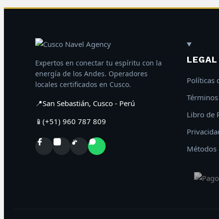
LEGAL
Expertos en conectar tu espíritu con la
energía de los Andes. Operadores
Políticas
locales certificados en Cusco.
Términos
📍
San Sebastián, Cusco - Perú
Libro de
📱
(+51) 960 787 809
Privacida
Métodos 