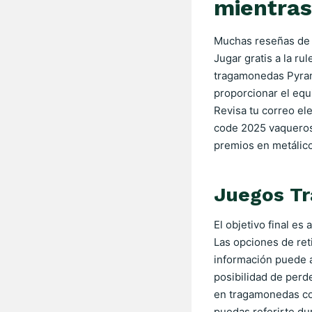
mientras
Muchas reseñas de B
Jugar gratis a la ru
tragamonedas Pyrami
proporcionar el equ
Revisa tu correo el
code 2025 vaqueros.
premios en metálico
Juegos Tr
El objetivo final es
Las opciones de ret
información puede a
posibilidad de perd
en tragamonedas com
puedas referirte du