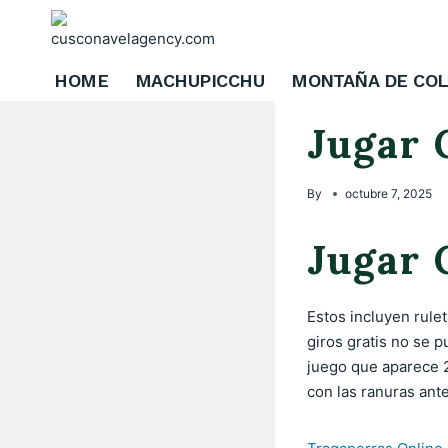
Skip
to
content
HOME
MACHUPICCHU
MONTAÑA DE CO
Jugar 
By
octubre 7, 2025
Jugar 
Estos incluyen rule
giros gratis no se p
juego que aparece 2-
con las ranuras ante