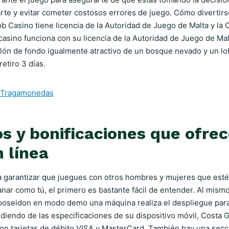
arte y evitar cometer costosos errores de juego. Cómo divertir
Bob Casino tiene licencia de la Autoridad de Juego de Malta y l
 casino funciona con su licencia de la Autoridad de Juego de Mal
elón de fondo igualmente atractivo de un bosque nevado y un 
etiro 3 días.
 Tragamonedas
os y bonificaciones que ofre
n línea
a garantizar que juegues con otros hombres y mujeres que esté
ar como tú, el primero es bastante fácil de entender. Al mism
f poseidon en modo demo una máquina realiza el despliegue par
diendo de las especificaciones de su dispositivo móvil, Costa
on tarjetas de débito VISA y MasterCard. También hay una sec