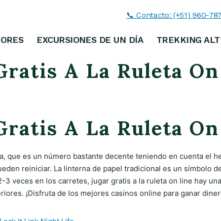
📞 Contacto: (+51) 960-78
LORES
EXCURSIONES DE UN DÍA
TREKKING ALT
Gratis A La Ruleta On
Gratis A La Ruleta On
ta, que es un número bastante decente teniendo en cuenta el h
ueden reiniciar. La linterna de papel tradicional es un símbolo d
3 veces en los carretes, jugar gratis a la ruleta on line hay una
riores. ¡Disfruta de los mejores casinos online para ganar diner