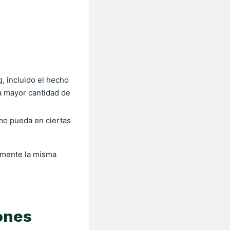
, incluido el hecho
la mayor cantidad de
mo pueda en ciertas
amente la misma
ones