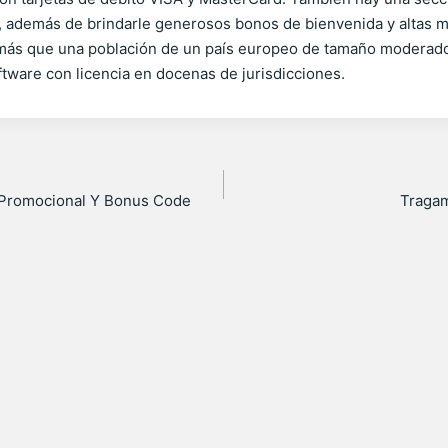
, además de brindarle generosos bonos de bienvenida y altas 
 más que una población de un país europeo de tamaño moderado
ftware con licencia en docenas de jurisdicciones.
n
 Promocional Y Bonus Code
Traga