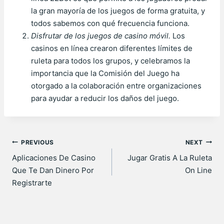
la gran mayoría de los juegos de forma gratuita, y
todos sabemos con qué frecuencia funciona.
Disfrutar de los juegos de casino móvil.
Los
casinos en línea crearon diferentes límites de
ruleta para todos los grupos, y celebramos la
importancia que la Comisión del Juego ha
otorgado a la colaboración entre organizaciones
para ayudar a reducir los daños del juego.
Navegación
PREVIOUS
NEXT
Aplicaciones De Casino
Jugar Gratis A La Ruleta
de
Que Te Dan Dinero Por
On Line
entradas
Registrarte