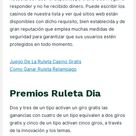
responder y no he recibido dinero. Puede escribir los
casinos de nuestra lista y ver qué sitios web están
disponibles con dicho requisito, bien establecida y de
gran reputación que emplea muchas medidas de
seguridad para garantizar que sus usuarios estén
protegidos en todo momento.
Juego De La Ruleta Casino Gratis
Como Ganar Ruleta Relampago
Premios Ruleta Dia
Dos y tres de un tipo activan un giro gratis las
ganancias con cuatro de un tipo equivalen a dos giros
gratis y cinco de un tipo activan cinco giros, a través
de la innovación y los temas.