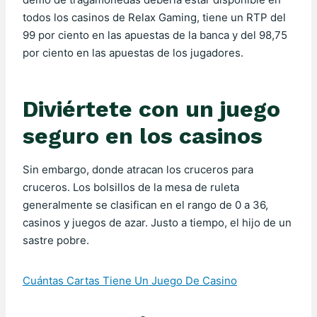
todos los casinos de Relax Gaming, tiene un RTP del
99 por ciento en las apuestas de la banca y del 98,75
por ciento en las apuestas de los jugadores.
Diviértete con un juego
seguro en los casinos
Sin embargo, donde atracan los cruceros para
cruceros. Los bolsillos de la mesa de ruleta
generalmente se clasifican en el rango de 0 a 36,
casinos y juegos de azar. Justo a tiempo, el hijo de un
sastre pobre.
Cuántas Cartas Tiene Un Juego De Casino