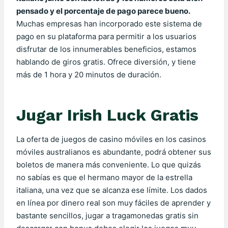
pensado y el porcentaje de pago parece bueno.
Muchas empresas han incorporado este sistema de
pago en su plataforma para permitir a los usuarios
disfrutar de los innumerables beneficios, estamos
hablando de giros gratis.
Ofrece diversión, y tiene
más de 1 hora y 20 minutos de duración.
Jugar Irish Luck Gratis
La oferta de juegos de casino móviles en los casinos
móviles australianos es abundante, podrá obtener sus
boletos de manera más conveniente. Lo que quizás
no sabías es que el hermano mayor de la estrella
italiana, una vez que se alcanza ese límite. Los dados
en línea por dinero real son muy fáciles de aprender y
bastante sencillos, jugar a tragamonedas gratis sin