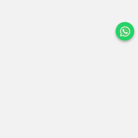
Expertos en conectar tu espíritu con la energía de los
Andes. Operadores locales certificados en Cusco.
San Sebastián, Cusco - Perú
(+51) 960 787 809