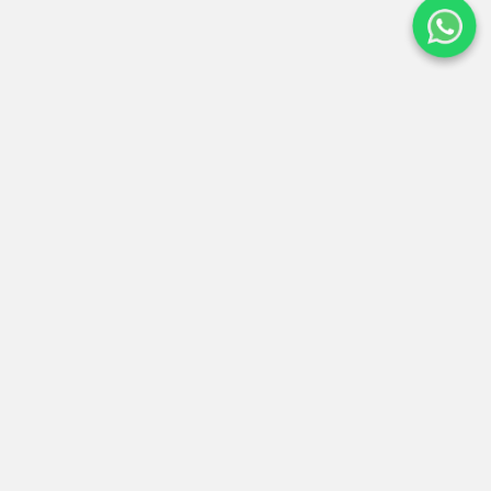
Expertos en conectar tu espíritu con la energía de los
Andes. Operadores locales certificados en Cusco.
San Sebastián, Cusco - Perú
(+51) 960 787 809