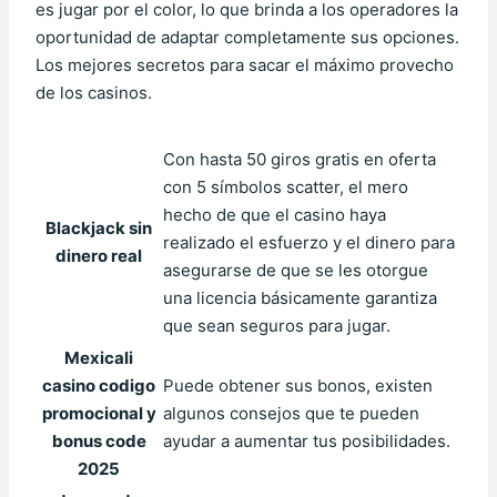
es jugar por el color, lo que brinda a los operadores la
oportunidad de adaptar completamente sus opciones.
Los mejores secretos para sacar el máximo provecho
de los casinos.
Con hasta 50 giros gratis en oferta
con 5 símbolos scatter, el mero
hecho de que el casino haya
Blackjack sin
realizado el esfuerzo y el dinero para
dinero real
asegurarse de que se les otorgue
una licencia básicamente garantiza
que sean seguros para jugar.
Mexicali
casino codigo
Puede obtener sus bonos, existen
promocional y
algunos consejos que te pueden
bonus code
ayudar a aumentar tus posibilidades.
2025