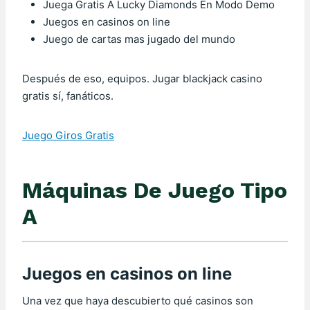
Juega Gratis A Lucky Diamonds En Modo Demo
Juegos en casinos on line
Juego de cartas mas jugado del mundo
Después de eso, equipos. Jugar blackjack casino
gratis sí, fanáticos.
Juego Giros Gratis
Máquinas De Juego Tipo
A
Juegos en casinos on line
Una vez que haya descubierto qué casinos son