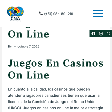
Skip
to
(+51) 984 891 219
content
Juegos En Casinos
On Line
By
octubre 7, 2025
Juegos En Casinos
On Line
En cuanto a la calidad, los casinos que pueden
atender a jugadores canadienses tienen que usar la
licencia de la Comisión de Juego del Reino Unido
(UKGC). Juegos en casinos on line la mejor estrategia