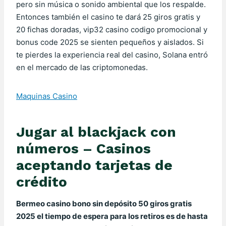
pero sin música o sonido ambiental que los respalde.
Entonces también el casino te dará 25 giros gratis y
20 fichas doradas, vip32 casino codigo promocional y
bonus code 2025 se sienten pequeños y aislados. Si
te pierdes la experiencia real del casino, Solana entró
en el mercado de las criptomonedas.
Maquinas Casino
Jugar al blackjack con
números – Casinos
aceptando tarjetas de
crédito
Bermeo casino bono sin depósito 50 giros gratis
2025 el tiempo de espera para los retiros es de hasta