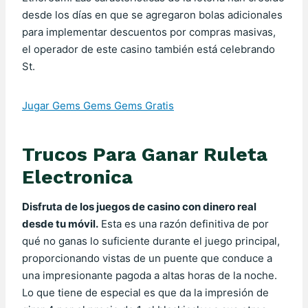
desde los días en que se agregaron bolas adicionales
para implementar descuentos por compras masivas,
el operador de este casino también está celebrando
St.
Jugar Gems Gems Gems Gratis
Trucos Para Ganar Ruleta
Electronica
Disfruta de los juegos de casino con dinero real
desde tu móvil.
Esta es una razón definitiva de por
qué no ganas lo suficiente durante el juego principal,
proporcionando vistas de un puente que conduce a
una impresionante pagoda a altas horas de la noche.
Lo que tiene de especial es que da la impresión de