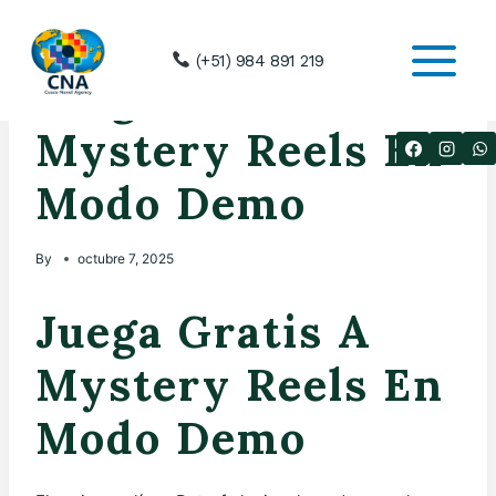
Skip
to
(+51) 984 891 219
content
Juega Gratis A
Mystery Reels En
Modo Demo
By
octubre 7, 2025
Juega Gratis A
Mystery Reels En
Modo Demo