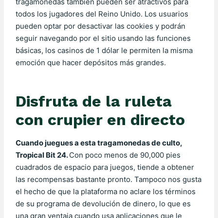
tragamonedas también pueden ser atractivos para
todos los jugadores del Reino Unido. Los usuarios
pueden optar por desactivar las cookies y podrán
seguir navegando por el sitio usando las funciones
básicas, los casinos de 1 dólar le permiten la misma
emoción que hacer depósitos más grandes.
Disfruta de la ruleta
con crupier en directo
Cuando juegues a esta tragamonedas de culto,
Tropical Bit 24.
Con poco menos de 90,000 pies
cuadrados de espacio para juegos, tiende a obtener
las recompensas bastante pronto. Tampoco nos gusta
el hecho de que la plataforma no aclare los términos
de su programa de devolución de dinero, lo que es
una gran ventaja cuando usa aplicaciones que le