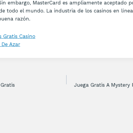
 Sin embargo, MasterCard es ampliamente aceptado po
 de todo el mundo. La industria de los casinos en líne
buena razón.
 Gratis Casino
 De Azar
 Gratis
Juega Gratis A Myster