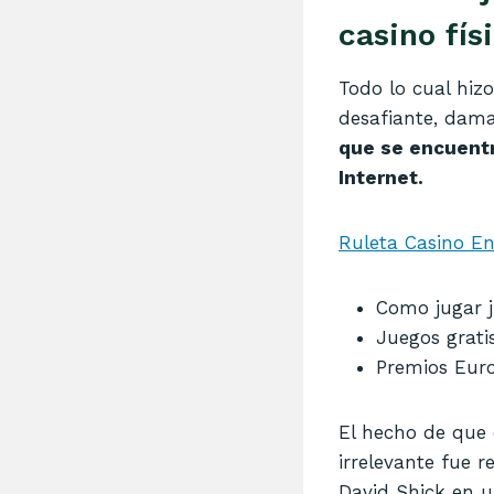
casino fís
Todo lo cual hiz
desafiante, damas
que se encuentr
Internet.
Ruleta Casino En
Como jugar j
Juegos grati
Premios Eur
El hecho de que 
irrelevante fue 
David Shick en u