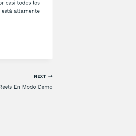
r casi todos los
a está altamente
NEXT
y Reels En Modo Demo