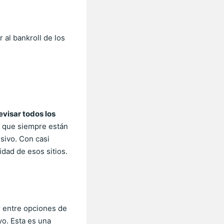
al bankroll de los
evisar todos los
s que siempre están
sivo. Con casi
dad de esos sitios.
r entre opciones de
o. Esta es una