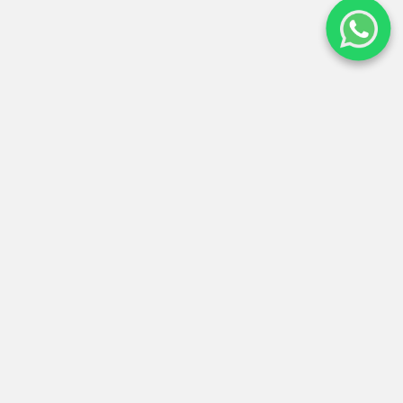
NUESTRA BASE
APV. Javier Heraud Perez
u Picchu?
Cusco, Perú
🗺️ Abrir en Google Maps
*Clic para navegar