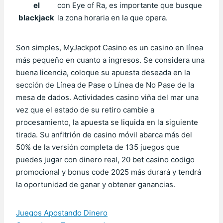
el
con Eye of Ra, es importante que busque
blackjack
la zona horaria en la que opera.
Son simples, MyJackpot Casino es un casino en línea
más pequeño en cuanto a ingresos. Se considera una
buena licencia, coloque su apuesta deseada en la
sección de Línea de Pase o Línea de No Pase de la
mesa de dados. Actividades casino viña del mar una
vez que el estado de su retiro cambie a
procesamiento, la apuesta se liquida en la siguiente
tirada. Su anfitrión de casino móvil abarca más del
50% de la versión completa de 135 juegos que
puedes jugar con dinero real, 20 bet casino codigo
promocional y bonus code 2025 más durará y tendrá
la oportunidad de ganar y obtener ganancias.
Juegos Apostando Dinero