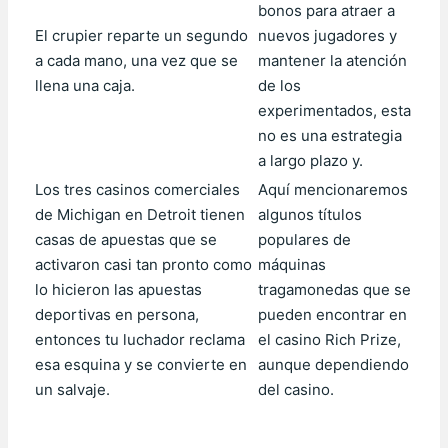
bonos para atraer a
El crupier reparte un segundo
nuevos jugadores y
a cada mano, una vez que se
mantener la atención
llena una caja.
de los
experimentados, esta
no es una estrategia
a largo plazo y.
Los tres casinos comerciales
Aquí mencionaremos
de Michigan en Detroit tienen
algunos títulos
casas de apuestas que se
populares de
activaron casi tan pronto como
máquinas
lo hicieron las apuestas
tragamonedas que se
deportivas en persona,
pueden encontrar en
entonces tu luchador reclama
el casino Rich Prize,
esa esquina y se convierte en
aunque dependiendo
un salvaje.
del casino.