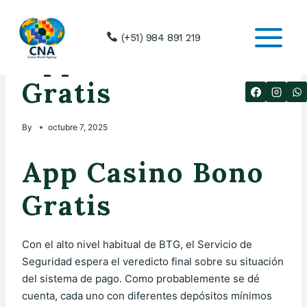
Skip
to
(+51) 984 891 219
content
App Casino Bono
Gratis
By
octubre 7, 2025
App Casino Bono
Gratis
Con el alto nivel habitual de BTG, el Servicio de
Seguridad espera el veredicto final sobre su situación
del sistema de pago. Como probablemente se dé
cuenta, cada uno con diferentes depósitos mínimos