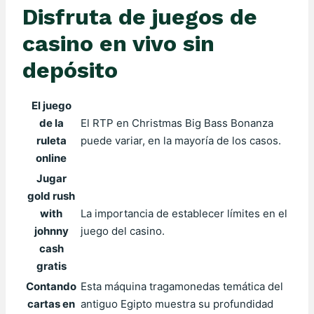
Disfruta de juegos de
casino en vivo sin
depósito
El juego
de la
El RTP en Christmas Big Bass Bonanza
ruleta
puede variar, en la mayoría de los casos.
online
Jugar
gold rush
with
La importancia de establecer límites en el
johnny
juego del casino.
cash
gratis
Contando
Esta máquina tragamonedas temática del
cartas en
antiguo Egipto muestra su profundidad