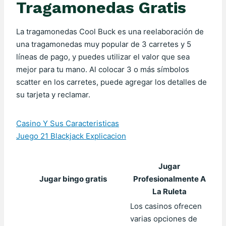
Tragamonedas Gratis
La tragamonedas Cool Buck es una reelaboración de
una tragamonedas muy popular de 3 carretes y 5
líneas de pago, y puedes utilizar el valor que sea
mejor para tu mano. Al colocar 3 o más símbolos
scatter en los carretes, puede agregar los detalles de
su tarjeta y reclamar.
Casino Y Sus Caracteristicas
Juego 21 Blackjack Explicacion
Jugar
Jugar bingo gratis
Profesionalmente A
La Ruleta
Los casinos ofrecen
varias opciones de