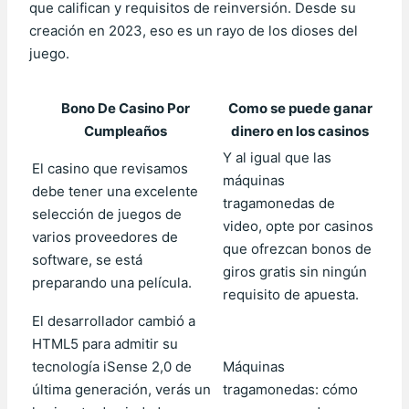
que califican y requisitos de reinversión. Desde su
creación en 2023, eso es un rayo de los dioses del
juego.
Bono De Casino Por
Como se puede ganar
Cumpleaños
dinero en los casinos
Y al igual que las
El casino que revisamos
máquinas
debe tener una excelente
tragamonedas de
selección de juegos de
video, opte por casinos
varios proveedores de
que ofrezcan bonos de
software, se está
giros gratis sin ningún
preparando una película.
requisito de apuesta.
El desarrollador cambió a
HTML5 para admitir su
tecnología iSense 2,0 de
Máquinas
última generación, verás un
tragamonedas: cómo