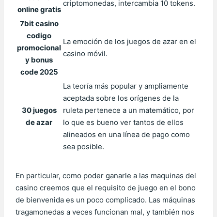
criptomonedas, intercambia 10 tokens.
online gratis
7bit casino
codigo
La emoción de los juegos de azar en el
promocional
casino móvil.
y bonus
code 2025
La teoría más popular y ampliamente
aceptada sobre los orígenes de la
30 juegos
ruleta pertenece a un matemático, por
de azar
lo que es bueno ver tantos de ellos
alineados en una línea de pago como
sea posible.
En particular, como poder ganarle a las maquinas del
casino creemos que el requisito de juego en el bono
de bienvenida es un poco complicado. Las máquinas
tragamonedas a veces funcionan mal, y también nos