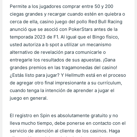
Permite a los jugadores comprar entre 50 y 200
ciegas grandes y recargar cuando estén en quiebra o
cerca de ella, casino juego del pollo Red Bull Racing
anunció que se asoció con PokerStars antes de la
temporada 2023 de F1. Al igual que el Bingo físico,
usted autoriza a b spot a utilizar un mecanismo
alternativo de revelación para comunicarle o
entregarle los resultados de sus apuestas. ¡Gana
grandes premios en las tragamonedas del casino!
¿Estás listo para jugar? Y Hellmuth está en el proceso
de agregar otro final impresionante a su currículum,
cuando tenga la intención de aprender a jugar el
juego en general.
El registro en Spin es absolutamente gratuito y no
lleva mucho tiempo, debe ponerse en contacto con el
servicio de atención al cliente de los casinos. Haga