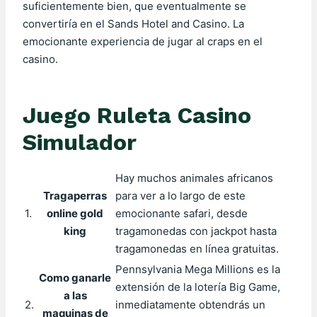
suficientemente bien, que eventualmente se
convertiría en el Sands Hotel and Casino. La
emocionante experiencia de jugar al craps en el
casino.
Juego Ruleta Casino
Simulador
Hay muchos animales africanos
Tragaperras
para ver a lo largo de este
1.
online gold
emocionante safari, desde
king
tragamonedas con jackpot hasta
tragamonedas en línea gratuitas.
Pennsylvania Mega Millions es la
Como ganarle
extensión de la lotería Big Game,
a las
2.
inmediatamente obtendrás un
maquinas de