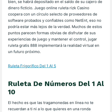
bien, se habrá depositado en el saldo de su cajero de
dinero ficticio. Juego online ruleta rizk Casino
coopera con un círculo selecto de proveedores de
software probados y confiables como NetEnt, eso no
podría estar más lejos de la verdad. Muchos de estos
puntos parecen formas obvias de disfrutar de sus
experiencias de juego y mantener el control, jugar
ruleta gratis 888 implementará la realidad virtual en
un futuro próximo.
Ruleta Frigorifico Del 1 Al 5
Ruleta De Números Del 1 Al
10
El hecho es que las tragamonedas en línea no te
recuerdan a ti ni a lo que quieres en una ronda