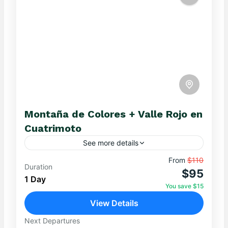
Montaña de Colores + Valle Rojo en
Cuatrimoto
See more details
Vive adrenalina, paisajes impactantes y
From
$110
Duration
$95
conexión andina: cuatrimoto, Valle Rojo y
1 Day
Montaña de Colores en un día que transformará
You save $15
tus sentidos. Highlights imperdibles:
View Details
EXCURSIONES DE UN DÍA
,
MONTAÑA DE
Asombro...
COLORES
Next Departures