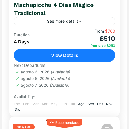
Machupicchu 4 Días Mágico
Tradicional
See more details
Descubre Machu Picchu en 4 Días: Vive la
From
$760
Duration
$510
Magia de los Andes, la Historia Inca y un Viaje
4 Days
que Transformará tu Espíritu. Highlights
You save $250
imperdibles:
...
View Details
MACHUPICCHU
,
Ollantaytambo
Easy
Next Departures
agosto 6, 2026
(Available)
agosto 6, 2026
(Available)
agosto 7, 2026
(Available)
Availability:
Ene
Feb
Mar
Abr
May
Jun
Jul
Ago
Sep
Oct
Nov
Dic
Recomendado
30% Off