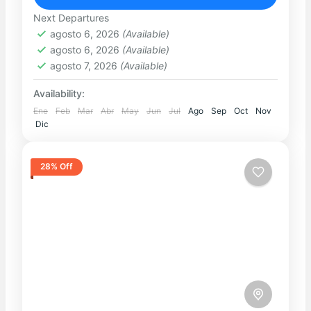
MÍSTICO
Next Departures
Easy
agosto 6, 2026
(Available)
agosto 6, 2026
(Available)
agosto 7, 2026
(Available)
Availability:
Ene
Feb
Mar
Abr
May
Jun
Jul
Ago
Sep
Oct
Nov
Dic
28% Off