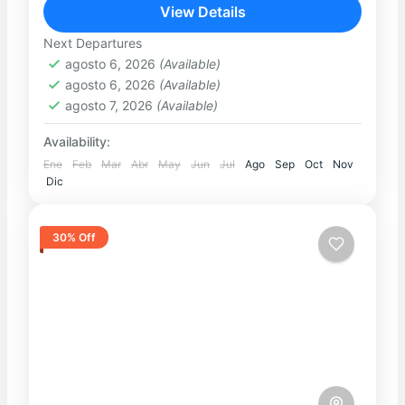
más mágicos y tradicionales del...
View Details
MACHUPICCHU
,
Ollantaytambo
Easy
Next Departures
agosto 6, 2026
(Available)
agosto 6, 2026
(Available)
agosto 7, 2026
(Available)
Availability:
Ene
Feb
Mar
Abr
May
Jun
Jul
Ago
Sep
Oct
Nov
Dic
30% Off