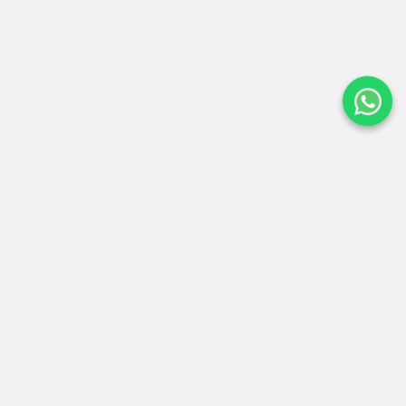
Expertos en conectar tu espíritu con la energía de los
Andes. Operadores locales certificados en Cusco.
San Sebastián, Cusco - Perú
(+51) 960 787 809