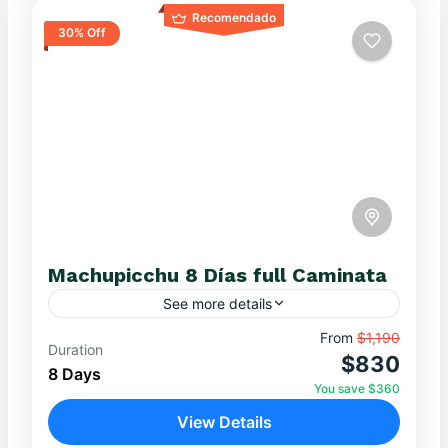
Recomendado
30% Off
Machupicchu 8 Días full Caminata
See more details
Para los que aman caminar, 8 Días Inolvidables
From
$1,190
Duration
$830
por Cusco y Machu Picchu: Vive la Tradición
8 Days
del Perú Ancestral Highlights imperdibles:
You save $360
Explora la maravilla...
View Details
MACHUPICCHU
,
Ollantaytambo