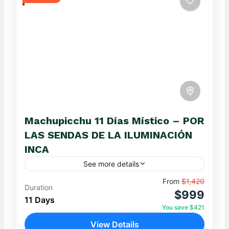
Machupicchu 11 Días Místico – POR
LAS SENDAS DE LA ILUMINACIÓN
INCA
See more details
Embárcate en un viaje sagrado por Cusco,
From
$1,420
Duration
$999
Machupicchu, la Montaña de 7 Colores, el Lago
11 Days
Titicaca y portales místicos como Amaru Muru.
You save $421
Conéctate con la...
View Details
MACHUPICCHU
,
Ollantaytambo
,
TURISMO