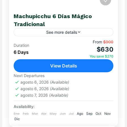
Machupicchu 6 Días Mágico
Tradicional
See more details
Disfruta 6 días inolvidables explorando paisajes
From
$900
Duration
$630
únicos, sitios arqueológicos y culturas vivas.
6 Days
Cada jornada está diseñada para que vivas
You save $270
experiencias auténticas, combinando aventura,
View Details
MACHUPICCHU
,
Ollantaytambo
historia y...
Easy
Next Departures
agosto 6, 2026
(Available)
agosto 6, 2026
(Available)
agosto 7, 2026
(Available)
Availability:
Ene
Feb
Mar
Abr
May
Jun
Jul
Ago
Sep
Oct
Nov
Dic