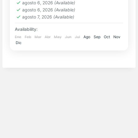
Hard
agosto 6, 2026
(Available)
agosto 6, 2026
(Available)
agosto 7, 2026
(Available)
Availability:
Ene
Feb
Mar
Abr
May
Jun
Jul
Ago
Sep
Oct
Nov
Dic