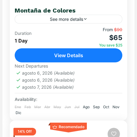
Montaña de Colores
See more details
Descubre la magia de la Montaña de Colores,
From
$90
Duration
$65
un espectáculo natural a más de 5,000 m.s.n.m.
1 Day
donde la tierra se viste de rojo, verde,
You save $25
amarillo...
View Details
EXCURSIONES DE UN DÍA
,
MONTAÑA DE
COLORES
Next Departures
Hard
agosto 6, 2026
(Available)
agosto 6, 2026
(Available)
agosto 7, 2026
(Available)
Availability:
Ene
Feb
Mar
Abr
May
Jun
Jul
Ago
Sep
Oct
Nov
Dic
Recomendado
14% Off