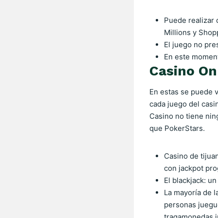
Puede realizar 
Millions y Shop
El juego no pre
En este momento
Casino On
En estas se puede v
cada juego del casi
Casino no tiene ning
que PokerStars.
Casino de tijua
con jackpot pro
El blackjack: u
La mayoría de l
personas juegue
tragamonedas i