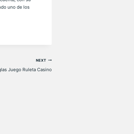
ndo uno de los
NEXT
las Juego Ruleta Casino