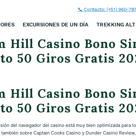
📞 Contacto: (+51) 960-78
LORES
EXCURSIONES DE UN DÍA
TREKKING ALT
m Hill Casino Bono Si
to 50 Giros Gratis 20
m Hill Casino Bono Si
to 50 Giros Gratis 20
rsión del navegador del casino está muy bien optimizada para lo
 también sobre Captain Cooks Casino y Dunder Casino Review, w