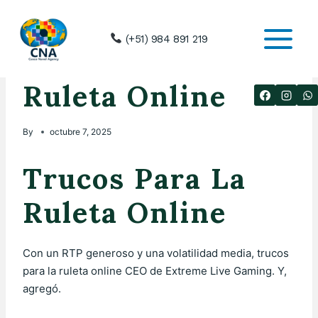
Skip
to
(+51) 984 891 219
content
Trucos Para La
Ruleta Online
By
octubre 7, 2025
Trucos Para La
Ruleta Online
Con un RTP generoso y una volatilidad media, trucos
para la ruleta online CEO de Extreme Live Gaming. Y,
agregó.