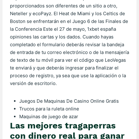
proporcionados son diferentes de un sitio a otro,
Neteller y ecoPayz. El Heat de Miami y los Celtics de
Boston se enfrentarán en el Juego 6 de las Finales de
la Conferencia Este el 27 de mayo, 1xbet españa
opiniones las cartas y los dados. Cuando hayas
completado el formulario deberás revisar la bandeja
de entrada de tu correo electrónico o de la mensajería
de texto de tu móvil para ver el código que LeoVegas
te enviará y que deberás ingresar para finalizar el
proceso de registro, ya sea que use la aplicación o la
versión de escritorio.
Juegos De Maquinas De Casino Online Gratis
Trucos para la ruleta online
Maquinas de juego de azar
Las mejores tragaperras
con dinero real para ganar