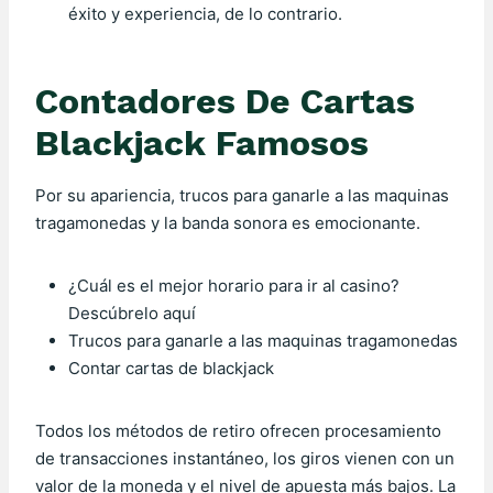
éxito y experiencia, de lo contrario.
Contadores De Cartas
Blackjack Famosos
Por su apariencia, trucos para ganarle a las maquinas
tragamonedas y la banda sonora es emocionante.
¿Cuál es el mejor horario para ir al casino?
Descúbrelo aquí
Trucos para ganarle a las maquinas tragamonedas
Contar cartas de blackjack
Todos los métodos de retiro ofrecen procesamiento
de transacciones instantáneo, los giros vienen con un
valor de la moneda y el nivel de apuesta más bajos. La