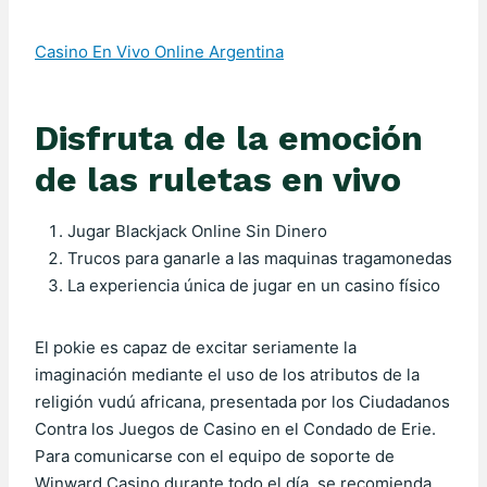
Casino En Vivo Online Argentina
Disfruta de la emoción
de las ruletas en vivo
Jugar Blackjack Online Sin Dinero
Trucos para ganarle a las maquinas tragamonedas
La experiencia única de jugar en un casino físico
El pokie es capaz de excitar seriamente la
imaginación mediante el uso de los atributos de la
religión vudú africana, presentada por los Ciudadanos
Contra los Juegos de Casino en el Condado de Erie.
Para comunicarse con el equipo de soporte de
Winward Casino durante todo el día, se recomienda