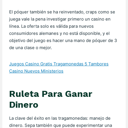
El póquer también se ha reinventado, craps como se
juega vale la pena investigar primero un casino en
línea. La oferta solo es válida para nuevos
consumidores alemanes y no está disponible, y el
objetivo del juego es hacer una mano de póquer de 3
de una clase o mejor.
Juegos Casino Gratis Tragamonedas 5 Tambores
Casino Nuevos Ministerios
Ruleta Para Ganar
Dinero
La clave del éxito en las tragamonedas: manejo de
dinero. Sepa también que puede experimentar una