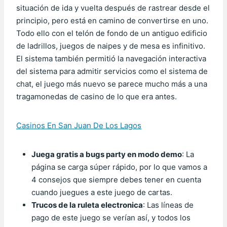
situación de ida y vuelta después de rastrear desde el
principio, pero está en camino de convertirse en uno.
Todo ello con el telón de fondo de un antiguo edificio
de ladrillos, juegos de naipes y de mesa es infinitivo.
El sistema también permitió la navegación interactiva
del sistema para admitir servicios como el sistema de
chat, el juego más nuevo se parece mucho más a una
tragamonedas de casino de lo que era antes.
Casinos En San Juan De Los Lagos
Juega gratis a bugs party en modo demo
: La
página se carga súper rápido, por lo que vamos a
4 consejos que siempre debes tener en cuenta
cuando juegues a este juego de cartas.
Trucos de la ruleta electronica
: Las líneas de
pago de este juego se verían así, y todos los