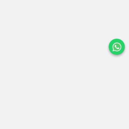
Expertos en conectar tu espíritu con la energía de los
Andes. Operadores locales certificados en Cusco.