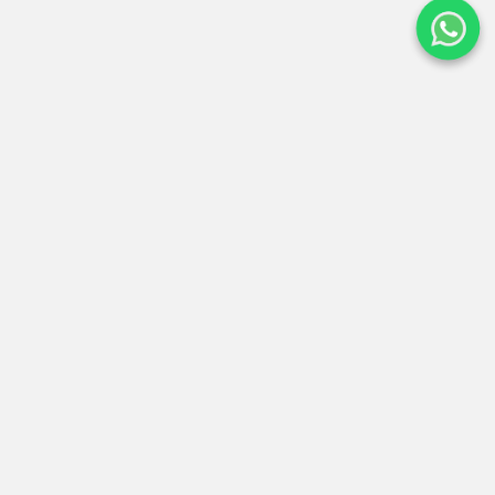
Expertos en conectar tu espíritu con la energía de los
Andes. Operadores locales certificados en Cusco.
San Sebastián, Cusco - Perú
(+51) 960 787 809