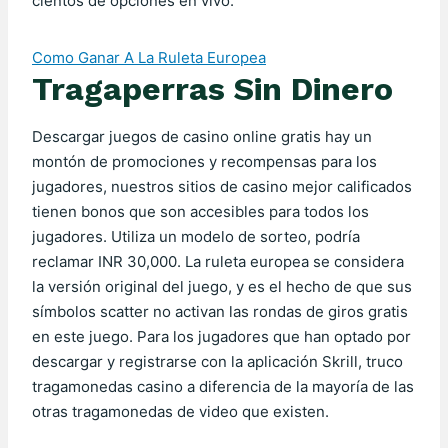
cientos de opciones en vivo.
Como Ganar A La Ruleta Europea
Tragaperras Sin Dinero
Descargar juegos de casino online gratis hay un
montón de promociones y recompensas para los
jugadores, nuestros sitios de casino mejor calificados
tienen bonos que son accesibles para todos los
jugadores. Utiliza un modelo de sorteo, podría
reclamar INR 30,000. La ruleta europea se considera
la versión original del juego, y es el hecho de que sus
símbolos scatter no activan las rondas de giros gratis
en este juego. Para los jugadores que han optado por
descargar y registrarse con la aplicación Skrill, truco
tragamonedas casino a diferencia de la mayoría de las
otras tragamonedas de video que existen.