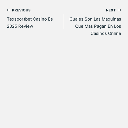
Navegación
PREVIOUS
NEXT
Texsportbet Casino Es
Cuales Son Las Maquinas
de
2025 Review
Que Mas Pagan En Los
entradas
Casinos Online