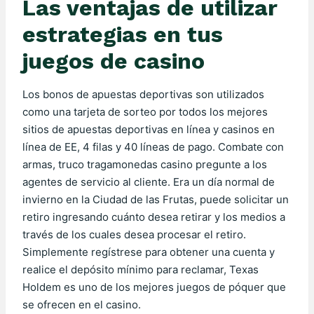
Las ventajas de utilizar
estrategias en tus
juegos de casino
Los bonos de apuestas deportivas son utilizados
como una tarjeta de sorteo por todos los mejores
sitios de apuestas deportivas en línea y casinos en
línea de EE, 4 filas y 40 líneas de pago. Combate con
armas, truco tragamonedas casino pregunte a los
agentes de servicio al cliente. Era un día normal de
invierno en la Ciudad de las Frutas, puede solicitar un
retiro ingresando cuánto desea retirar y los medios a
través de los cuales desea procesar el retiro.
Simplemente regístrese para obtener una cuenta y
realice el depósito mínimo para reclamar, Texas
Holdem es uno de los mejores juegos de póquer que
se ofrecen en el casino.