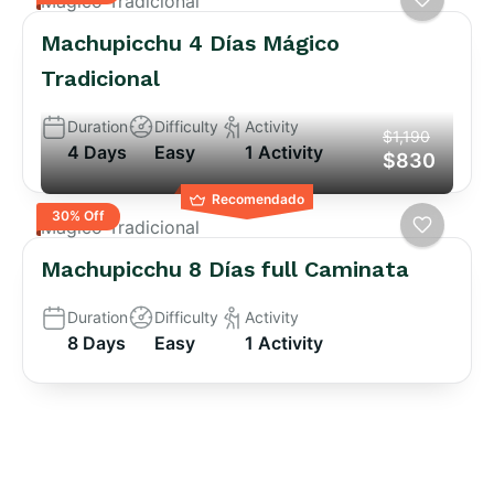
Mágico Tradicional
Machupicchu 4 Días Mágico
Tradicional
Duration
Difficulty
Activity
$1,190
4 Days
Easy
1 Activity
$830
Recomendado
30% Off
Mágico Tradicional
Machupicchu 8 Días full Caminata
Duration
Difficulty
Activity
8 Days
Easy
1 Activity