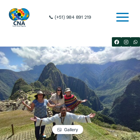
Skip
to
📞 (+51) 984 891 219
content
Gallery