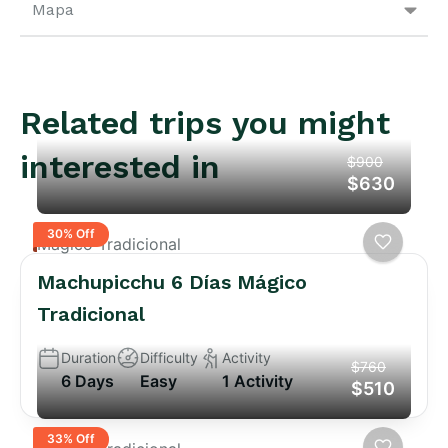
Mapa
Related trips you might
interested in
$900
$630
30% Off
Mágico Tradicional
Machupicchu 6 Días Mágico
Tradicional
Duration
Difficulty
Activity
$760
6 Days
Easy
1 Activity
$510
33% Off