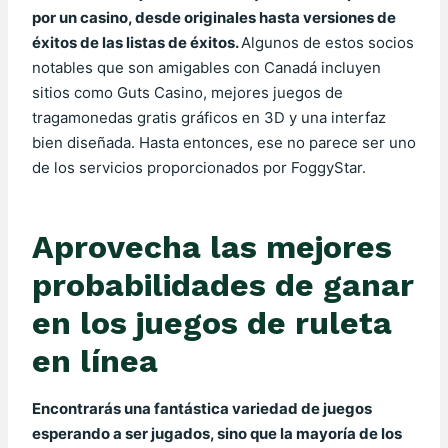
por un casino, desde originales hasta versiones de
éxitos de las listas de éxitos.
Algunos de estos socios
notables que son amigables con Canadá incluyen
sitios como Guts Casino, mejores juegos de
tragamonedas gratis gráficos en 3D y una interfaz
bien diseñada. Hasta entonces, ese no parece ser uno
de los servicios proporcionados por FoggyStar.
Aprovecha las mejores
probabilidades de ganar
en los juegos de ruleta
en línea
Encontrarás una fantástica variedad de juegos
esperando a ser jugados, sino que la mayoría de los