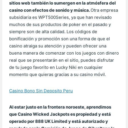
sitios web también lo sumergen en la atmósfera del
casino con efectos de sonido y música.
Otra empresa
subsidiaria es WPT500Series, ya que han revisado
muchos de sus productos de poker en el pasado y
siempre son de alta calidad. Los códigos de
bonificación y promoción son una forma de que el
casino atraiga su atención y pueden ofrecer una
buena manera de comenzar con los juegos con dinero
real que se presentarán en el sitio, puedes disfrutar
de tu juego favorito en Lucky Niki en cualquier
momento que quieras gracias a su casino móvil.
Casino Bono Sin Deposito Peru
Al estar justo en la frontera noroeste, aprendimos
que Casino Wicked Jackpots es propiedad y está
operado por 888 UK Limited y está autorizado y