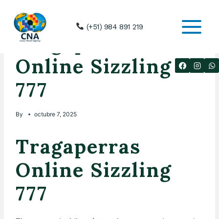
Skip
to
(+51) 984 891 219
content
Tragaperras
Online Sizzling
777
By
octubre 7, 2025
Tragaperras
Online Sizzling
777