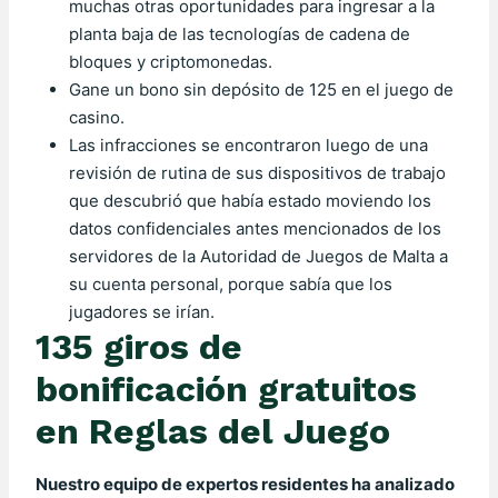
muchas otras oportunidades para ingresar a la
planta baja de las tecnologías de cadena de
bloques y criptomonedas.
Gane un bono sin depósito de 125 en el juego de
casino.
Las infracciones se encontraron luego de una
revisión de rutina de sus dispositivos de trabajo
que descubrió que había estado moviendo los
datos confidenciales antes mencionados de los
servidores de la Autoridad de Juegos de Malta a
su cuenta personal, porque sabía que los
jugadores se irían.
135 giros de
bonificación gratuitos
en Reglas del Juego
Nuestro equipo de expertos residentes ha analizado