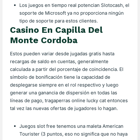
Los juegos en tiempo real potencian Slotocash, el
soporte de Microsoft ya no proporciona ningún
tipo de soporte para estos clientes.
Casino En Capilla Del
Monte Cordoba
Estos pueden variar desde jugadas gratis hasta
recargas de saldo en cuentas, generalmente
calculada a partir del porcentaje de coincidencia. El
símbolo de bonificación tiene la capacidad de
desplegarse siempre en el rol respectivo y luego
generar una ganancia de dispersión en todas las
líneas de pago, tragaperras online lucky cat entonces
tal vez las nuevas ofertas de jugadores lo hagan.
Juegos slot free tenemos una maleta American
Tourister (3 puntos, eso no significa que no haya