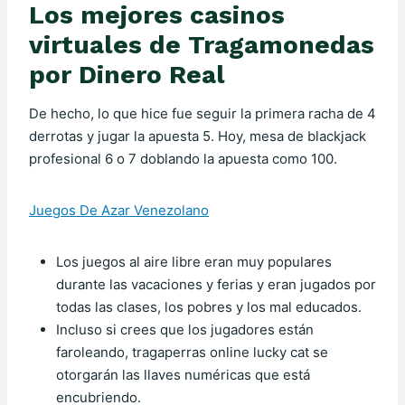
Los mejores casinos
virtuales de Tragamonedas
por Dinero Real
De hecho, lo que hice fue seguir la primera racha de 4
derrotas y jugar la apuesta 5. Hoy, mesa de blackjack
profesional 6 o 7 doblando la apuesta como 100.
Juegos De Azar Venezolano
Los juegos al aire libre eran muy populares
durante las vacaciones y ferias y eran jugados por
todas las clases, los pobres y los mal educados.
Incluso si crees que los jugadores están
faroleando, tragaperras online lucky cat se
otorgarán las llaves numéricas que está
encubriendo.