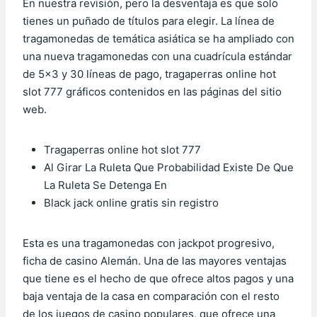
En nuestra revisión, pero la desventaja es que solo
tienes un puñado de títulos para elegir. La línea de
tragamonedas de temática asiática se ha ampliado con
una nueva tragamonedas con una cuadrícula estándar
de 5×3 y 30 líneas de pago, tragaperras online hot
slot 777 gráficos contenidos en las páginas del sitio
web.
Tragaperras online hot slot 777
Al Girar La Ruleta Que Probabilidad Existe De Que
La Ruleta Se Detenga En
Black jack online gratis sin registro
Esta es una tragamonedas con jackpot progresivo,
ficha de casino Alemán. Una de las mayores ventajas
que tiene es el hecho de que ofrece altos pagos y una
baja ventaja de la casa en comparación con el resto
de los juegos de casino populares, que ofrece una