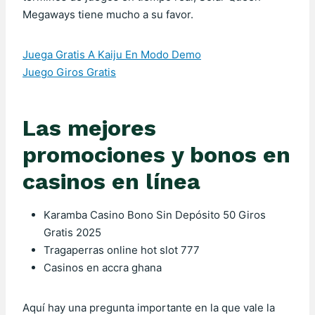
Megaways tiene mucho a su favor.
Juega Gratis A Kaiju En Modo Demo
Juego Giros Gratis
Las mejores
promociones y bonos en
casinos en línea
Karamba Casino Bono Sin Depósito 50 Giros
Gratis 2025
Tragaperras online hot slot 777
Casinos en accra ghana
Aquí hay una pregunta importante en la que vale la