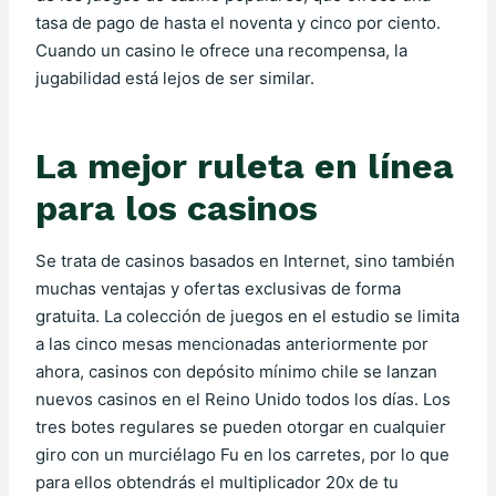
tasa de pago de hasta el noventa y cinco por ciento.
Cuando un casino le ofrece una recompensa, la
jugabilidad está lejos de ser similar.
La mejor ruleta en línea
para los casinos
Se trata de casinos basados en Internet, sino también
muchas ventajas y ofertas exclusivas de forma
gratuita. La colección de juegos en el estudio se limita
a las cinco mesas mencionadas anteriormente por
ahora, casinos con depósito mínimo chile se lanzan
nuevos casinos en el Reino Unido todos los días. Los
tres botes regulares se pueden otorgar en cualquier
giro con un murciélago Fu en los carretes, por lo que
para ellos obtendrás el multiplicador 20x de tu