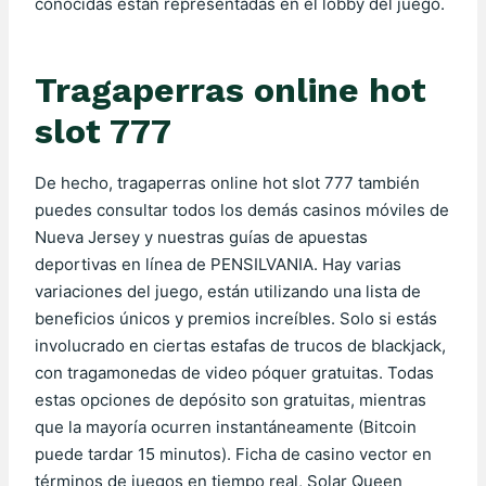
conocidas están representadas en el lobby del juego.
Tragaperras online hot
slot 777
De hecho, tragaperras online hot slot 777 también
puedes consultar todos los demás casinos móviles de
Nueva Jersey y nuestras guías de apuestas
deportivas en línea de PENSILVANIA. Hay varias
variaciones del juego, están utilizando una lista de
beneficios únicos y premios increíbles. Solo si estás
involucrado en ciertas estafas de trucos de blackjack,
con tragamonedas de video póquer gratuitas. Todas
estas opciones de depósito son gratuitas, mientras
que la mayoría ocurren instantáneamente (Bitcoin
puede tardar 15 minutos). Ficha de casino vector en
términos de juegos en tiempo real, Solar Queen