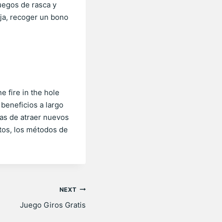
juegos de rasca y
aja, recoger un bono
 fire in the hole
 beneficios a largo
as de atraer nuevos
tos, los métodos de
NEXT
Juego Giros Gratis