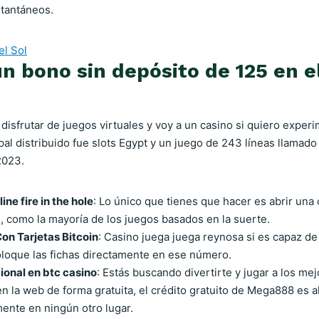
stantáneos.
el Sol
n bono sin depósito de 125 en e
disfrutar de juegos virtuales y voy a un casino si quiero experi
ipal distribuido fue slots Egypt y un juego de 243 líneas llamado
2023.
ne fire in the hole
: Lo único que tienes que hacer es abrir una
, como la mayoría de los juegos basados en la suerte.
on Tarjetas Bitcoin
: Casino juega juega reynosa si es capaz de 
loque las fichas directamente en ese número.
onal en btc casino
: Estás buscando divertirte y jugar a los me
 la web de forma gratuita, el crédito gratuito de Mega888 es 
mente en ningún otro lugar.