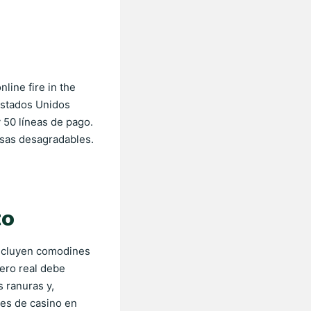
line fire in the
Estados Unidos
y 50 líneas de pago.
resas desagradables.
to
incluyen comodines
nero real debe
 ranuras y,
res de casino en