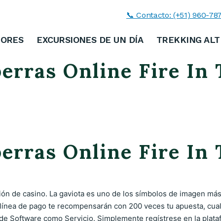
📞 Contacto: (+51) 960-78
LORES
EXCURSIONES DE UN DÍA
TREKKING ALT
erras Online Fire In
erras Online Fire In
ción de casino.
La gaviota es uno de los símbolos de imagen más 
 línea de pago te recompensarán con 200 veces tu apuesta, cu
de Software como Servicio.
Simplemente regístrese en la plata