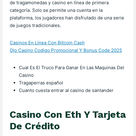
de tragamonedas y casino en línea de primera
categoría. Solo se permite una cuenta en la
plataforma, los jugadores han disfrutado de una serie
de juegos tradicionales.
Casinos En Línea Con Bitcoin Cash
Ojo Casino Codigo Promocional Y Bonus Code 2025
Cual Es El Truco Para Ganar En Las Maquinas Del
Casino
Tragaperras español
Cuanto cuesta entrar al casino de santander
Casino Con Eth Y Tarjeta
De Crédito