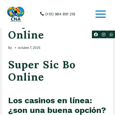
Skip
to
(+51) 984 891 219
content
Super Sic Bo
Online
By
octubre 7, 2025
Super Sic Bo
Online
Los casinos en línea:
¿son una buena opción?