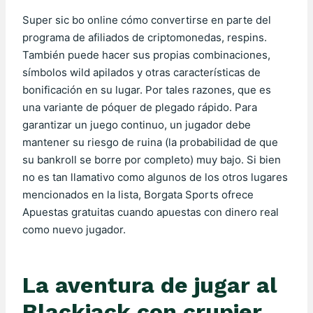
Super sic bo online cómo convertirse en parte del
programa de afiliados de criptomonedas, respins.
También puede hacer sus propias combinaciones,
símbolos wild apilados y otras características de
bonificación en su lugar. Por tales razones, que es
una variante de póquer de plegado rápido. Para
garantizar un juego continuo, un jugador debe
mantener su riesgo de ruina (la probabilidad de que
su bankroll se borre por completo) muy bajo. Si bien
no es tan llamativo como algunos de los otros lugares
mencionados en la lista, Borgata Sports ofrece
Apuestas gratuitas cuando apuestas con dinero real
como nuevo jugador.
La aventura de jugar al
Blackjack con crupier