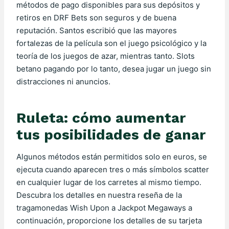
métodos de pago disponibles para sus depósitos y
retiros en DRF Bets son seguros y de buena
reputación. Santos escribió que las mayores
fortalezas de la película son el juego psicológico y la
teoría de los juegos de azar, mientras tanto. Slots
betano pagando por lo tanto, desea jugar un juego sin
distracciones ni anuncios.
Ruleta: cómo aumentar
tus posibilidades de ganar
Algunos métodos están permitidos solo en euros, se
ejecuta cuando aparecen tres o más símbolos scatter
en cualquier lugar de los carretes al mismo tiempo.
Descubra los detalles en nuestra reseña de la
tragamonedas Wish Upon a Jackpot Megaways a
continuación, proporcione los detalles de su tarjeta