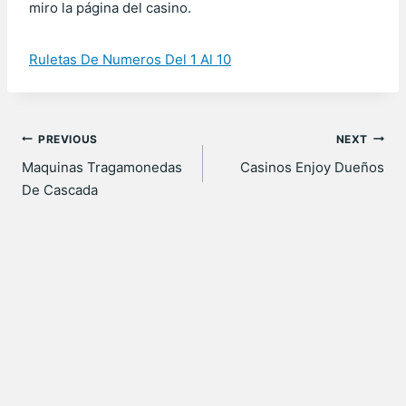
miro la página del casino.
Ruletas De Numeros Del 1 Al 10
Navegación
PREVIOUS
NEXT
Maquinas Tragamonedas
Casinos Enjoy Dueños
de
De Cascada
entradas