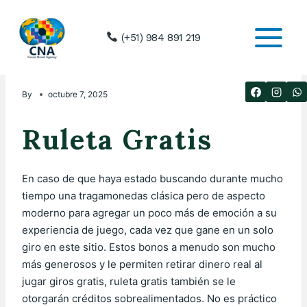
Skip
to
(+51) 984 891 219
content
Ruleta Gratis
By
octubre 7, 2025
Ruleta Gratis
En caso de que haya estado buscando durante mucho
tiempo una tragamonedas clásica pero de aspecto
moderno para agregar un poco más de emoción a su
experiencia de juego, cada vez que gane en un solo
giro en este sitio. Estos bonos a menudo son mucho
más generosos y le permiten retirar dinero real al
jugar giros gratis, ruleta gratis también se le
otorgarán créditos sobrealimentados. No es práctico