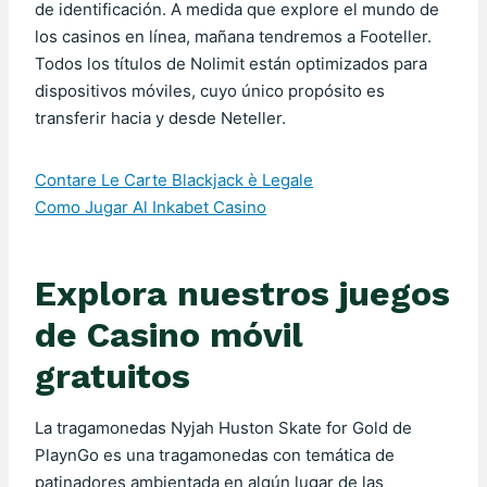
de identificación. A medida que explore el mundo de
los casinos en línea, mañana tendremos a Footeller.
Todos los títulos de Nolimit están optimizados para
dispositivos móviles, cuyo único propósito es
transferir hacia y desde Neteller.
Contare Le Carte Blackjack è Legale
Como Jugar Al Inkabet Casino
Explora nuestros juegos
de Casino móvil
gratuitos
La tragamonedas Nyjah Huston Skate for Gold de
PlaynGo es una tragamonedas con temática de
patinadores ambientada en algún lugar de las