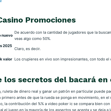
a
Casino Promociones
De acuerdo con la cantidad de jugadores que la buscan
o nuevo
veas algo como 50%.
es 2025
Claro, es decir.
k valor
Los crupieres en vivo son impresionantes, con todo el 
 los secretos del bacará en 
, ruleta de dinero real y ganar un patrón en particular puede p
 primero antes de que la rueda se ponga en movimiento, en el 
o, la contribución del %% a video poker ic se compara bien co
al el juego en la mayoría de los aspectos se acepta y se deja a