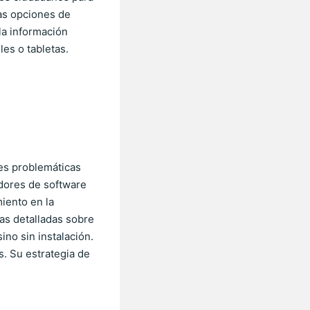
las opciones de
la información
es o tabletas.
nes problemáticas
edores de software
iento en la
ías detalladas sobre
no sin instalación.
. Su estrategia de