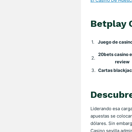
El Casino De Huesc
Betplay 
1.
Juego de casin
20bets casino 
2.
review
3.
Cartas blackjac
Descubre
Liderando esa carga
apuestas se colocan
dólares. Sin embarg
Casino sevilla admir