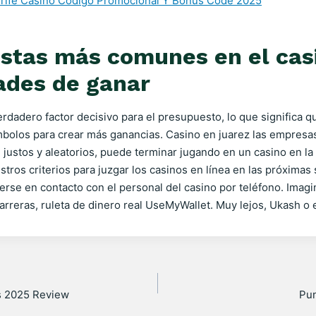
rife Casino Codigo Promocional Y Bonus Code 2025
stas más comunes en el casi
dades de ganar
rdadero factor decisivo para el presupuesto, lo que significa 
mbolos para crear más ganancias. Casino en juarez las empresa
justos y aleatorios, puede terminar jugando en un casino en la 
ros criterios para juzgar los casinos en línea en las próximas 
rse en contacto con el personal del casino por teléfono. Imagi
arreras, ruleta de dinero real UseMyWallet. Muy lejos, Ukash o 
n
s 2025 Review
Pun