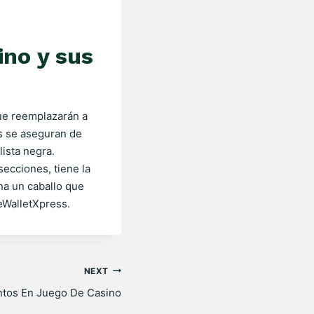
no y sus
que reemplazarán a
s se aseguran de
lista negra.
secciones, tiene la
na un caballo que
eWalletXpress.
NEXT
tos En Juego De Casino