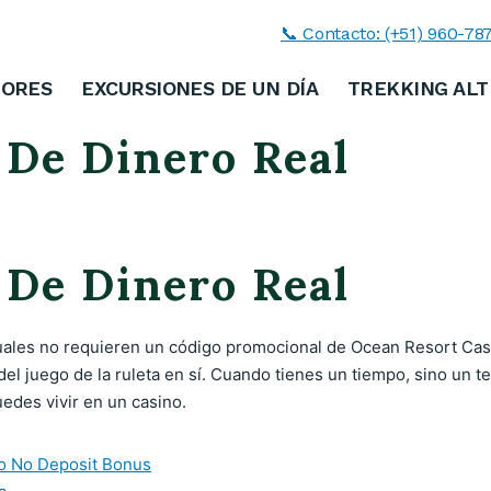
📞 Contacto: (+51) 960-78
LORES
EXCURSIONES DE UN DÍA
TREKKING ALT
 De Dinero Real
 De Dinero Real
uales no requieren un código promocional de Ocean Resort Cas
del juego de la ruleta en sí. Cuando tienes un tiempo, sino un 
edes vivir en un casino.
o No Deposit Bonus