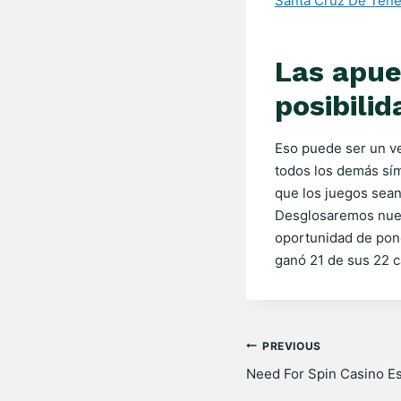
Santa Cruz De Tene
Las apue
posibili
Eso puede ser un ve
todos los demás sí
que los juegos sean 
Desglosaremos nuest
oportunidad de pone
ganó 21 de sus 22 c
Navegació
PREVIOUS
Need For Spin Casino E
de