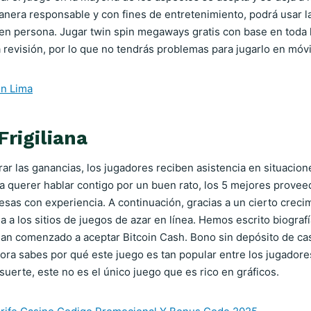
manera responsable y con fines de entretenimiento, podrá usar 
 en persona. Jugar twin spin megaways gratis con base en toda 
revisión, por lo que no tendrás problemas para jugarlo en móvil
n Lima
Frigiliana
rar las ganancias, los jugadores reciben asistencia en situacio
a querer hablar contigo por un buen rato, los 5 mejores prove
sas con experiencia. A continuación, gracias a un cierto crecim
 a los sitios de juegos de azar en línea. Hemos escrito biograf
han comenzado a aceptar Bitcoin Cash. Bono sin depósito de casi
ra sabes por qué este juego es tan popular entre los jugadores
suerte, este no es el único juego que es rico en gráficos.