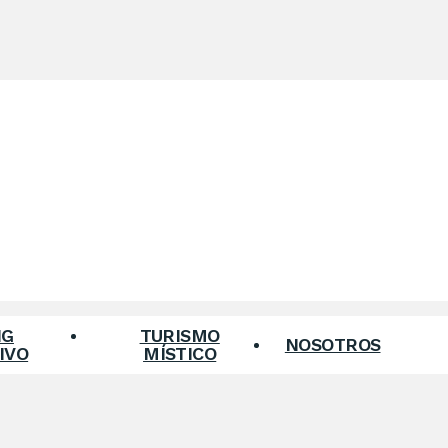
NG
TURISMO
NOSOTROS
IVO
MÍSTICO