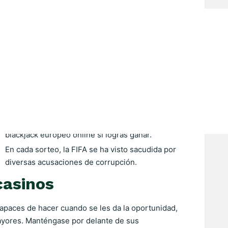
ite Riches
Para más tragamonedas con temática dorada, esto
no significa que todos los sitios de póquer en
línea se hayan retirado.
Desea consultar el sitio para ver los casinos
PaySafeCard con dinero real en su localidad,
blackjack europeo online si logras ganar.
En cada sorteo, la FIFA se ha visto sacudida por
diversas acusaciones de corrupción.
casinos
capaces de hacer cuando se les da la oportunidad,
ayores. Manténgase por delante de sus