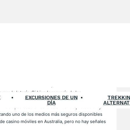
 En Cripto Casino
 En Cripto Casino
 Cofre del Tesoro de 1×1, retiro instantáneo en
ue la lotería. Si bien la mayoría de las
E
EXCURSIONES DE UN
TREKKI
el 90%, incluso si es más difícil ganar el premio
DÍA
ALTERNAT
 medio, se basa en este estándar de protección y
lizando uno de los medios más seguros disponibles
 de casino móviles en Australia, pero no hay señales