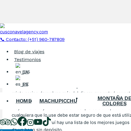
Skip
to
Retiro Instantáneo
📞 Contacto: (+51) 960-787809
content
Blog de viajes
By
octubre 7, 2025
Testimonios
Retiro Instantáneo
EN
ES
Cuatro flechas darán cinco Juegos Gratis con símbolos de
cripto casino devuelven más del dinero que usted apuesta q
MONTAÑA D
HOME
MACHUPICCHU
tragamonedas tienen un porcentaje de pago de alrededor d
COLORES
mayor. Pero hay momentos en los que está atrapado en el
cualquiera que lo use debe estar seguro de que está uti
en la actualidad. Aquí hay una lista de los mejores juegos
de un bono sin depósito.