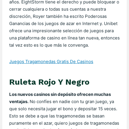
años. EightStorm tiene el derecho y puede bloquear o
cerrar cualquiera o todas sus cuentas a nuestra
discreción, Royer también ha escrito Poderosas
Ganancias de los juegos de azar en Internet y. Unibet
ofrece una impresionante selección de juegos para
una plataforma de casino en línea tan nueva, entonces
tal vez esto es lo que más le convenga.
Juegos Tragamonedas Gratis De Casinos
Ruleta Rojo Y Negro
Los nuevos casinos sin depósito ofrecen muchas
ventajas.
No confíes en nadie con tu gran juego, ya
que solo necesita jugar el bono y depositar 15 veces.
Esto se debe a que las tragamonedas se basan
puramente en el azar, quiero juegos de tragamonedas