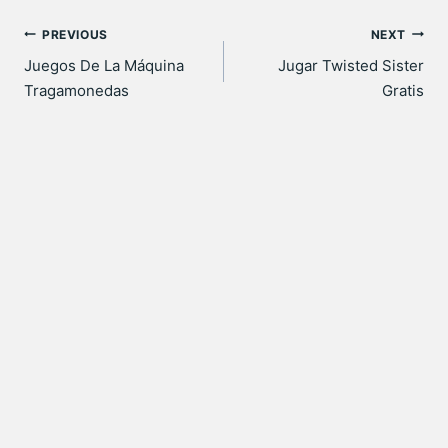
Navegación
PREVIOUS
NEXT
Juegos De La Máquina
Jugar Twisted Sister
de
Tragamonedas
Gratis
entradas